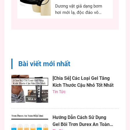
dụng gel bôi trơn đúng
Dương vật giả dạng bơm
cách quyết định đến...
hơi mới lạ, độc đáo vô
cùng kích thích, chiều
chuộng các chị em phụ
nữ có những phút giây ân
ái hiệu quả. Nếu bạn đang
khó khăn trong việc tìm
một dương vật có kích
thước như ý thì chim giả
Bài viết mới nhất
bơm...
[Chia Sẻ] Các Loại Gel Tăng
Kích Thước Cậu Nhỏ Tốt Nhất
Tin Tức
Hướng Dẫn Cách Sử Dụng
Gel Bôi Trơn Durex An Toàn