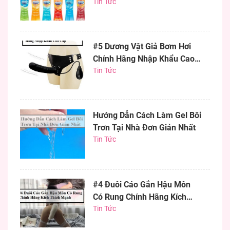
Hiệu Quả
Tin Tức
#5 Dương Vật Giả Bơm Hơi
Chính Hãng Nhập Khẩu Cao
Cấp
Tin Tức
Hướng Dẫn Cách Làm Gel Bôi
Trơn Tại Nhà Đơn Giản Nhất
Tin Tức
#4 Đuôi Cáo Gắn Hậu Môn
Có Rung Chính Hãng Kích
Thích Mạnh
Tin Tức