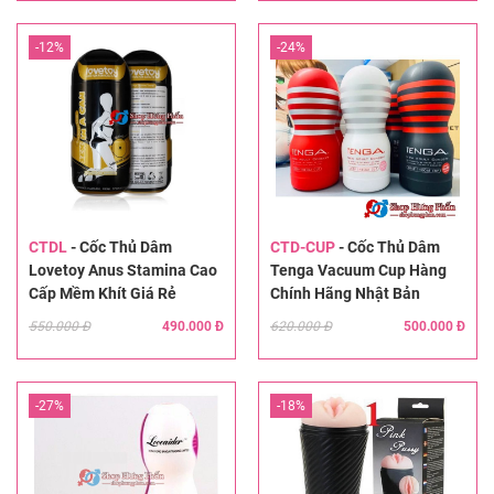
-12%
-24%
CTDL
-
Cốc Thủ Dâm
CTD-CUP
-
Cốc Thủ Dâm
Lovetoy Anus Stamina Cao
Tenga Vacuum Cup Hàng
Cấp Mềm Khít Giá Rẻ
Chính Hãng Nhật Bản
550.000 Đ
490.000 Đ
620.000 Đ
500.000 Đ
-27%
-18%