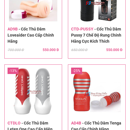
AD9B
-
Cốc Thủ Dâm
CTD-PUSSY
-
Cốc Thủ Dâm
Loveaider Cao Cấp Chính
Pussy 7 Chế Độ Rung Chính
Hãng
Hãng Cực Kích Thích
700.000 Đ
550.000 Đ
650.000 Đ
550.000 Đ
-13%
-25%
CTDLO
-
Cốc Thủ Dâm
AD4B
-
Cốc Thủ Dâm Tenga
Leten One Cao Cấp Hiện
Cao Cấp Chính Hãng