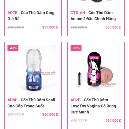
AD7B
-
Cốc Thủ Dâm Qing
CTD-AN
-
Cốc Thủ Dâm
Giá Rẻ
Anime 2 Đầu Chính Hãng
500.000 Đ
239.000 Đ
500.000 Đ
300.000 Đ
-43%
-33%
AD8B
-
Cốc Thủ Dâm Snail
AD2B
-
Cốc Thủ Dâm
Cao Cấp Trong Suốt
LoveToy Vagina Có Rung
Cực Mạnh
500.000 Đ
350.000 Đ
600.000 Đ
450.000 Đ