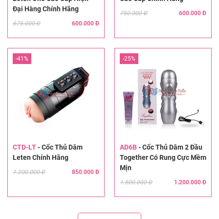
Đại Hàng Chính Hãng
750.000 Đ
600.000 Đ
675.000 Đ
600.000 Đ
-41%
-25%
CTD-LT
-
Cốc Thủ Dâm
AD6B
-
Cốc Thủ Dâm 2 Đầu
Leten Chính Hãng
Together Có Rung Cực Mềm
Mịn
1.200.000 Đ
850.000 Đ
1.500.000 Đ
1.200.000 Đ