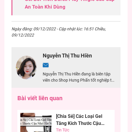
An Toàn Khi Dùng
Ngày đăng: 09/12/2022 - Cập nhật lúc: 16:51 Chiều,
09/12/2022
Nguyễn Thị Thu Hiền
Nguyễn Thị Thu Hiền đang là biên tập
viên cho Shop Hưng Phấn tốt nghiệp tại
Đại Học Mở TPHCM. Với 2 năm kinh
nghiệm chuyên viết về sản phẩm sextoy,
Bài viết liên quan
đảm bảo nội dung chính xác nhất cho
khách hàng.
[Chia Sẻ] Các Loại Gel
Tăng Kích Thước Cậu
Nhỏ Tốt Nhất
Tin Tức