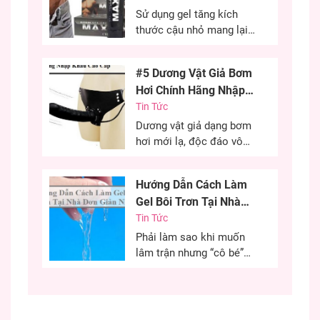
Sử dụng gel tăng kích
thước cậu nhỏ mang lại
hiệu quả cao, cải thiện
kích thước cậu nhỏ mang
#5 Dương Vật Giả Bơm
đến sự tự tin cho các
Hơi Chính Hãng Nhập
chàng trai. Đây là phương
Khẩu Cao Cấp
Tin Tức
pháp được nhiều anh em
lựa chọn nhằm cải thiện
Dương vật giả dạng bơm
kích thước cùng khả năng
hơi mới lạ, độc đáo vô
sinh lý của...
cùng kích thích, chiều
chuộng các chị em phụ
Hướng Dẫn Cách Làm
nữ có những phút giây ân
Gel Bôi Trơn Tại Nhà
ái hiệu quả. Nếu bạn đang
Đơn Giản Nhất
Tin Tức
khó khăn trong việc tìm
một dương vật có kích
Phải làm sao khi muốn
thước như ý thì chim giả
lâm trận nhưng “cô bé”
bơm...
khô mà không có sẵn gel
bôi trơn? Đâu là giải pháp
tốt nhất cứu cánh cho
trường hợp này? Sau đây