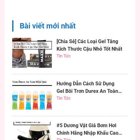
Shop Hưng Phấn sẽ mách
bạn cách làm gel bôi trơn
tại nhà đơn giản từ
Bài viết mới nhất
những...
[Chia Sẻ] Các Loại Gel Tăng
Kích Thước Cậu Nhỏ Tốt Nhất
Tin Tức
Hướng Dẫn Cách Sử Dụng
Gel Bôi Trơn Durex An Toàn
Hiệu Quả
Tin Tức
#5 Dương Vật Giả Bơm Hơi
Chính Hãng Nhập Khẩu Cao