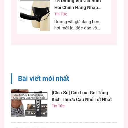
#5 Dương Vật Giả Bơm
cứu cánh cho những chị
Hơi Chính Hãng Nhập
em khô âm đạo có thể sử
Khẩu Cao Cấp
Tin Tức
dụng hiệu quả. Việc sử
dụng gel bôi trơn đúng
Dương vật giả dạng bơm
cách quyết định đến...
hơi mới lạ, độc đáo vô
cùng kích thích, chiều
chuộng các chị em phụ
nữ có những phút giây ân
ái hiệu quả. Nếu bạn đang
khó khăn trong việc tìm
một dương vật có kích
thước như ý thì chim giả
Bài viết mới nhất
bơm...
[Chia Sẻ] Các Loại Gel Tăng
Kích Thước Cậu Nhỏ Tốt Nhất
Tin Tức