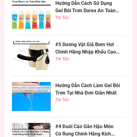
Hướng Dẫn Cách Sử Dụng
Gel Bôi Trơn Durex An Toàn
Hiệu Quả
Tin Tức
#5 Dương Vật Giả Bơm Hơi
Chính Hãng Nhập Khẩu Cao
Cấp
Tin Tức
Hướng Dẫn Cách Làm Gel Bôi
Trơn Tại Nhà Đơn Giản Nhất
Tin Tức
#4 Đuôi Cáo Gắn Hậu Môn
Có Rung Chính Hãng Kích