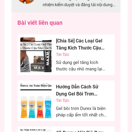
nhiệm kiểm duyệt và đăng tải nội dung
trên website
https://shophungphan.com/. Đã có 4
Bài viết liên quan
năm kinh nghiệm trong việc kiểm duyệt
nội dung về mảng đồ chơi người lớn.
[Chia Sẻ] Các Loại Gel
Tăng Kích Thước Cậu
Nhỏ Tốt Nhất
Tin Tức
Sử dụng gel tăng kích
thước cậu nhỏ mang lại
hiệu quả cao, cải thiện
kích thước cậu nhỏ mang
Hướng Dẫn Cách Sử
đến sự tự tin cho các
Dụng Gel Bôi Trơn
chàng trai. Đây là phương
Durex An Toàn Hiệu
Tin Tức
pháp được nhiều anh em
lựa chọn nhằm cải thiện
Quả
Gel bôi trơn Durex là biện
kích thước cùng khả năng
pháp cấp ẩm tốt nhất cho
sinh lý của...
“cô bé” trong quan hệ tình
dục. Đây là phương pháp