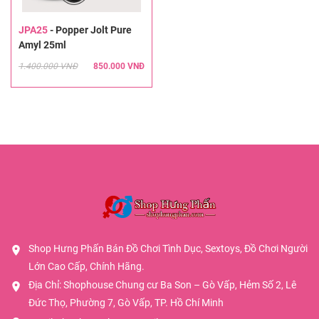
JPA25
-
Popper Jolt Pure
Amyl 25ml
1.400.000 VNĐ
850.000 VNĐ
Shop Hưng Phấn Bán Đồ Chơi Tình Dục, Sextoys, Đồ Chơi Người
Lớn Cao Cấp, Chính Hãng.
Địa Chỉ: Shophouse Chung cư Ba Son – Gò Vấp, Hẻm Số 2, Lê
Đức Thọ, Phường 7, Gò Vấp, TP. Hồ Chí Minh