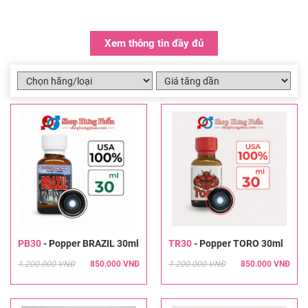
Xem thông tin đầy đủ
PB30
-
Popper BRAZIL 30ml
TR30
-
Popper TORO 30ml
1.200.000 VNĐ
850.000 VNĐ
1.200.000 VNĐ
850.000 VNĐ