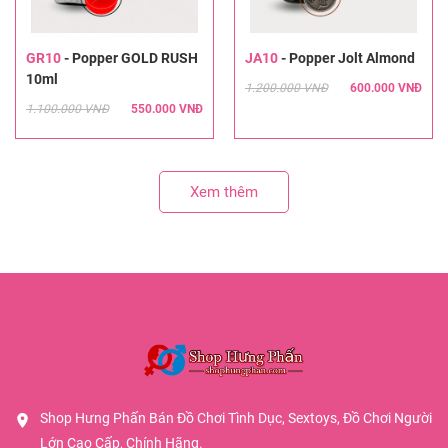
GR10
-
Popper GOLD RUSH
JA10
-
Popper Jolt Almond
10ml
1.200.000 VNĐ
600.000 VNĐ
1.100.000 VNĐ
550.000 VNĐ
Xem thêm
Shop Hưng Phấn Bán Đồ Chơi Tình Dục, Sextoys, Đồ Chơi Người
Lớn Cao Cấp, Chính Hãng.