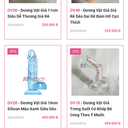
DV5B
-
Dương Vật Giả 11cm
DV4B
-
Dương Vật Giả Giá
Siêu Dễ Thương Giá Rẻ
Rẻ Dẻo Dai Đế Bám Hít Cực
Thích
300.000 Đ
200.000 Đ
499.000 Đ
339.000 Đ
-50%
-20%
DV2B
-
Dương Vật Giả 16cm
DV1B
-
Dương Vật Giả
Silicon Màu Xanh Siêu Dẻo
Trong Suốt Có Khớp Bẻ
Cong Theo Ý Muốn
600.000 Đ
400.000 Đ
600.000 Đ
499.000 Đ