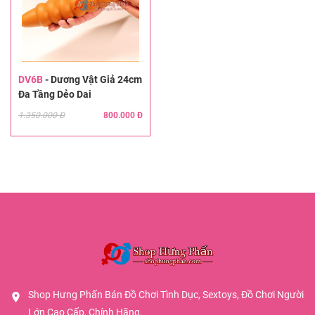
DV6B
-
Dương Vật Giả 24cm
Đa Tầng Dẻo Dai
1.350.000 Đ
800.000 Đ
Shop Hưng Phấn Bán Đồ Chơi Tình Dục, Sextoys, Đồ Chơi Người
Lớn Cao Cấp, Chính Hãng.