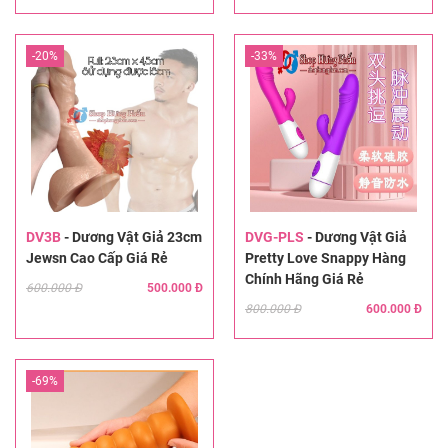
-20%
-33%
DV3B
-
Dương Vật Giả 23cm
DVG-PLS
-
Dương Vật Giả
Jewsn Cao Cấp Giá Rẻ
Pretty Love Snappy Hàng
Chính Hãng Giá Rẻ
600.000 Đ
500.000 Đ
800.000 Đ
600.000 Đ
-69%