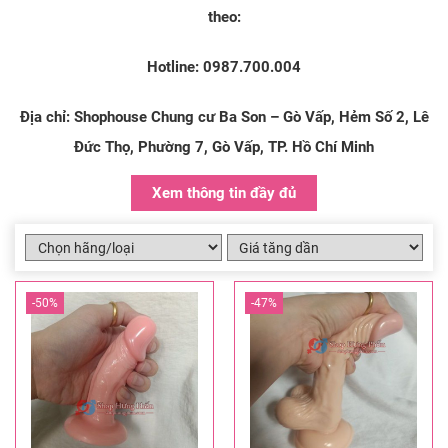
theo:
Hotline
:
0987.700.004
Địa chỉ
: Shophouse Chung cư Ba Son – Gò Vấp, Hẻm Số 2, Lê
Đức Thọ, Phường 7, Gò Vấp, TP. Hồ Chí Minh
Xem thông tin đầy đủ
-50%
-47%