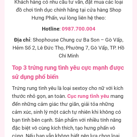
Khách hàng có nhu cầu tư vấn, đặt mua các loại
đồ chơi tình dục chính hãng tại cửa hàng Shop
Hưng Phấn, vui lòng liên hệ theo:
Hotline
:
0987.700.004
Địa chỉ
: Shophouse Chung cư Ba Son – Gò Vấp,
Hẻm Số 2, Lê Đức Thọ, Phường 7, Gò Vấp, TP. Hồ
Chí Minh
Top 3 trứng rung tình yêu cực mạnh được
sử dụng phổ biến
Trứng rung tình yêu là loại sextoy cho nữ với kích
thước nhỏ gọn, an toàn.
Cục rung tình yêu
mang
đến những cảm giác thư giãn, giải tỏa những
cảm xúc, sinh lý một cách tự nhiên khi không có
bạn tình bên cạnh. Sản phẩm với nhiều tính năng
đặc biệt vô cùng kích thích, tạo hưng phấn vô
cùng. Nếu bạn vẫn không biết nên lựa chọn loại