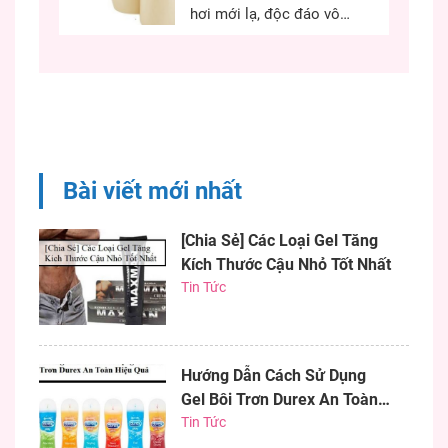
cách quyết định đến...
hơi mới lạ, độc đáo vô
cùng kích thích, chiều
chuộng các chị em phụ
nữ có những phút giây ân
ái hiệu quả. Nếu bạn đang
khó khăn trong việc tìm
một dương vật có kích
thước như ý thì chim giả
Bài viết mới nhất
bơm...
[Chia Sẻ] Các Loại Gel Tăng
Kích Thước Cậu Nhỏ Tốt Nhất
Tin Tức
Hướng Dẫn Cách Sử Dụng
Gel Bôi Trơn Durex An Toàn
Hiệu Quả
Tin Tức