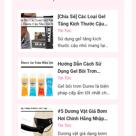
khách hàng.
[Chia Sẻ] Các Loại Gel
Tăng Kích Thước Cậu
Nhỏ Tốt Nhất
Tin Tức
Sử dụng gel tăng kích
thước cậu nhỏ mang lại
hiệu quả cao, cải thiện
kích thước cậu nhỏ mang
Hướng Dẫn Cách Sử
đến sự tự tin cho các
Dụng Gel Bôi Trơn
chàng trai. Đây là phương
Durex An Toàn Hiệu
Tin Tức
pháp được nhiều anh em
lựa chọn nhằm cải thiện
Quả
Gel bôi trơn Durex là biện
kích thước cùng khả năng
pháp cấp ẩm tốt nhất cho
sinh lý của...
“cô bé” trong quan hệ tình
dục. Đây là phương pháp
#5 Dương Vật Giả Bơm
cứu cánh cho những chị
Hơi Chính Hãng Nhập
em khô âm đạo có thể sử
Khẩu Cao Cấp
Tin Tức
dụng hiệu quả. Việc sử
dụng gel bôi trơn đúng
Dương vật giả dạng bơm