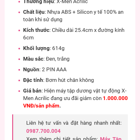
Thương hiệu
: X-Men Acrilic
Chất liệu
: Nhựa ABS + Silicon y tế 100% an
toàn khi sử dụng
Kích thước
: Chiều dài 25.4cm x đường kính
6cm
Khối lượng
: 614g
Màu sắc
: Đen, trắng
Nguồn
: 2 PIN AAA
Đặc tính
: Bơm hút chân không
Giá bán
: Hiện máy tập dương vật tự động X-
Men Acrilic đang ưu đãi giảm còn
1.000.000
VNĐ/sản phẩm
.
Liên hệ tư vấn và đặt hàng nhanh nhất:
0987.700.004
Xem thêm chi tiết sản phẩm:
Máy Tập