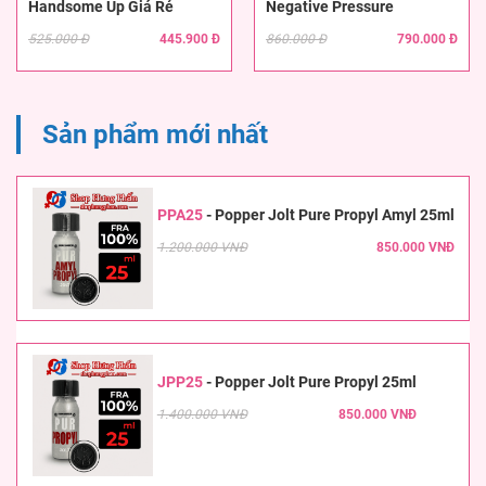
Handsome Up Giá Rẻ
Negative Pressure
525.000 Đ
445.900 Đ
860.000 Đ
790.000 Đ
Sản phẩm mới nhất
PPA25
-
Popper Jolt Pure Propyl Amyl 25ml
1.200.000 VNĐ
850.000 VNĐ
JPP25
-
Popper Jolt Pure Propyl 25ml
1.400.000 VNĐ
850.000 VNĐ