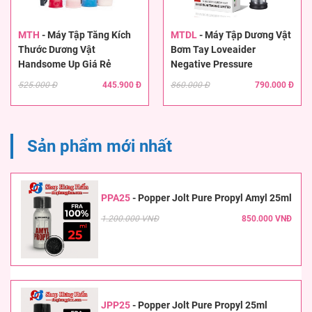
MTH
-
Máy Tập Tăng Kích
MTDL
-
Máy Tập Dương Vật
Thước Dương Vật
Bơm Tay Loveaider
Handsome Up Giá Rẻ
Negative Pressure
525.000 Đ
445.900 Đ
860.000 Đ
790.000 Đ
Sản phẩm mới nhất
PPA25
-
Popper Jolt Pure Propyl Amyl 25ml
1.200.000 VNĐ
850.000 VNĐ
JPP25
-
Popper Jolt Pure Propyl 25ml