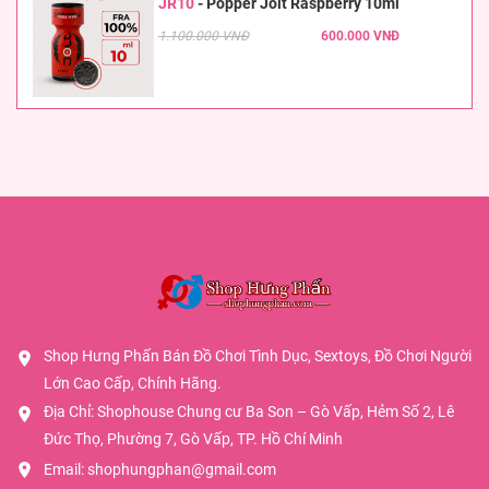
JR10
-
Popper Jolt Raspberry 10ml
1.100.000 VNĐ
600.000 VNĐ
Shop Hưng Phấn Bán Đồ Chơi Tình Dục, Sextoys, Đồ Chơi Người
Lớn Cao Cấp, Chính Hãng.
Địa Chỉ: Shophouse Chung cư Ba Son – Gò Vấp, Hẻm Số 2, Lê
Đức Thọ, Phường 7, Gò Vấp, TP. Hồ Chí Minh
Email:
shophungphan@gmail.com