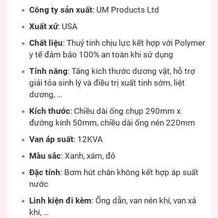
Công ty sản xuất
: UM Products Ltd
Xuất xứ
: USA
Chất liệu
: Thuỷ tinh chịu lực kết hợp với Polymer
y tế đảm bảo 100% an toàn khi sử dụng
Tính năng
: Tăng kích thước dương vật, hỗ trợ
giải tỏa sinh lý và điều trị xuất tinh sớm, liệt
dương, …
Kích thước
: Chiều dài ống chụp 290mm x
đường kính 50mm, chiều dài ống nén 220mm
Van áp suất
: 12KVA
Màu sắc
: Xanh, xám, đỏ
Đặc tính
: Bơm hút chân không kết hợp áp suất
nước
Linh kiện đi kèm
: Ống dẫn, van nén khí, van xả
khí, …