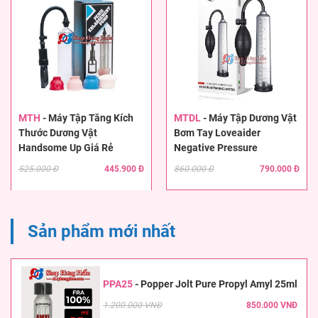
MTH
-
Máy Tập Tăng Kích
MTDL
-
Máy Tập Dương Vật
Thước Dương Vật
Bơm Tay Loveaider
Handsome Up Giá Rẻ
Negative Pressure
525.000 Đ
445.900 Đ
860.000 Đ
790.000 Đ
Sản phẩm mới nhất
PPA25
-
Popper Jolt Pure Propyl Amyl 25ml
1.200.000 VNĐ
850.000 VNĐ