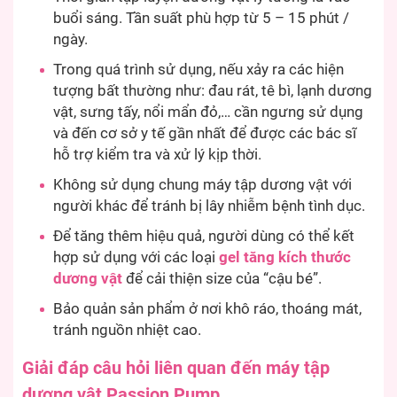
buổi sáng. Tần suất phù hợp từ 5 – 15 phút /
ngày.
Trong quá trình sử dụng, nếu xảy ra các hiện
tượng bất thường như: đau rát, tê bì, lạnh dương
vật, sưng tấy, nổi mẩn đỏ,… cần ngưng sử dụng
và đến cơ sở y tế gần nhất để được các bác sĩ
hỗ trợ kiểm tra và xử lý kịp thời.
Không sử dụng chung máy tập dương vật với
người khác để tránh bị lây nhiễm bệnh tình dục.
Để tăng thêm hiệu quả, người dùng có thể kết
hợp sử dụng với các loại
gel tăng kích thước
dương vật
để cải thiện size của “cậu bé”.
Bảo quản sản phẩm ở nơi khô ráo, thoáng mát,
tránh nguồn nhiệt cao.
Giải đáp câu hỏi liên quan đến máy tập
dương vật Passion Pump