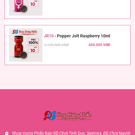
JR10
-
Popper Jolt Raspberry 10ml
1.100.000 VNĐ
600.000 VNĐ
Shop Hưng Phấn Bán Đồ Chơi Tình Dục, Sextoys, Đồ Chơi Người