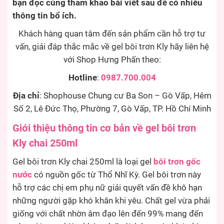
bạn đọc cùng tham khảo bài viết sau để có nhiều
thông tin bổ ích.
Khách hàng quan tâm đến sản phẩm cần hỗ trợ tư
vấn, giải đáp thắc mắc về gel bôi trơn Kly hãy liên hệ
với Shop Hưng Phấn theo:
Hotline
:
0987.700.004
Địa chỉ
: Shophouse Chung cư Ba Son – Gò Vấp, Hẻm
Số 2, Lê Đức Thọ, Phường 7, Gò Vấp, TP. Hồ Chí Minh
Giới thiệu thông tin cơ bản về gel bôi trơn
Kly chai 250ml
Gel bôi trơn Kly chai 250ml là loại gel
bôi trơn gốc
nước
có nguồn gốc từ Thổ Nhĩ Kỳ. Gel bôi trơn này
hỗ trợ các chị em phụ nữ giải quyết vấn đề khô hạn
những người gặp khó khăn khi yêu. Chất gel vừa phải
giống với chất nhờn âm đạo lên đến 99% mang đến