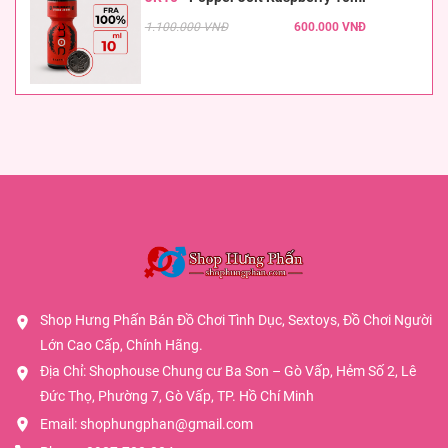
1.100.000 VNĐ
600.000 VNĐ
Shop Hưng Phấn Bán Đồ Chơi Tình Dục, Sextoys, Đồ Chơi Người
Lớn Cao Cấp, Chính Hãng.
Địa Chỉ: Shophouse Chung cư Ba Son – Gò Vấp, Hẻm Số 2, Lê
Đức Thọ, Phường 7, Gò Vấp, TP. Hồ Chí Minh
Email:
shophungphan@gmail.com