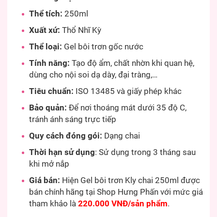
Thể tích:
250ml
Xuất xứ:
Thổ Nhĩ Kỳ
Thể loại:
Gel bôi trơn gốc nước
Tính năng:
Tạo độ ẩm, chất nhờn khi quan hệ,
dùng cho nội soi dạ dày, đại tràng,…
Tiêu chuẩn:
ISO 13485 và giấy phép khác
Bảo quản:
Để nơi thoáng mát dưới 35 độ C,
tránh ánh sáng trực tiếp
Quy cách đóng gói:
Dạng chai
Thời hạn sử dụng
: Sử dụng trong 3 tháng sau
khi mở nắp
Giá bán:
Hiện Gel bôi trơn Kly chai 250ml được
bán chính hãng tại Shop Hưng Phấn với mức giá
tham khảo là
220.000 VNĐ/sản phẩm
.