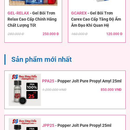
GEL-RELAX
-
Gel Bôi Trơn
GCAREX
-
Gel Bôi Trơn
Relax Cao Cấp Chính Hãng
Carex Cao Cấp Tăng Độ Ẩm
Chất Lượng Tốt
Âm Đạo Khi Quan Hệ
280.000 Đ
250.000 Đ
160.000 Đ
120.000 Đ
Sản phẩm mới nhất
PPA25
-
Popper Jolt Pure Propyl Amyl 25ml
1.200.000 VNĐ
850.000 VNĐ
JPP25
-
Popper Jolt Pure Propyl 25ml