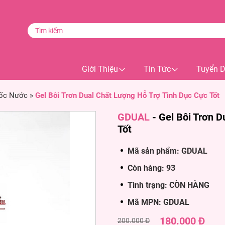
Giới Thiệu
Tin Tức
Tuyển 
Gốc Nước
»
Gel Bôi Trơn Dual Chất Lượng Hỗ Trợ Tình Dục Cực Tốt
GDUAL
-
Gel Bôi Trơn D
Tốt
Mã sản phẩm: GDUAL
Còn hàng: 93
Tình trạng: CÒN HÀNG
Mã MPN: GDUAL
180.000 Đ
200.000 Đ