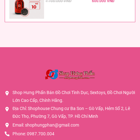
1.100.000 VNĐ
600.000 VNĐ
Shop Hưng Phấn Bán Đồ Chơi Tình Dục, Sextoys, Đồ Chơi Người
Lớn Cao Cấp, Chính Hãng.
Địa Chỉ: Shophouse Chung cư Ba Son – Gò Vấp, Hẻm Số 2, Lê
Đức Thọ, Phường 7, Gò Vấp, TP. Hồ Chí Minh
Email:
shophungphan@gmail.com
Phone:
0987.700.004