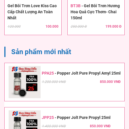
Gel Bôi Trơn Love Kiss Cao
BT3B
-
Gel Bôi Trơn Hương
Cấp Chất Lượng An Toàn
Hoa Quả Cực Thơm- Chai
Nhất
150ml
120.000
100.000
250.000 Đ
199.000 Đ
Sản phẩm mới nhất
PPA25
-
Popper Jolt Pure Propyl Amyl 25ml
1.200.000 VNĐ
850.000 VNĐ
JPP25
-
Popper Jolt Pure Propyl 25ml
1.400.000 VNĐ
850.000 VNĐ