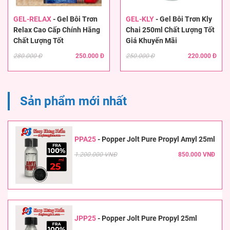
GEL-RELAX
-
Gel Bôi Trơn
GEL-KLY
-
Gel Bôi Trơn Kly
Relax Cao Cấp Chính Hãng
Chai 250ml Chất Lượng Tốt
Chất Lượng Tốt
Giá Khuyến Mãi
280.000 Đ
250.000 Đ
250.000 Đ
220.000 Đ
Sản phẩm mới nhất
PPA25
-
Popper Jolt Pure Propyl Amyl 25ml
1.200.000 VNĐ
850.000 VNĐ
JPP25
-
Popper Jolt Pure Propyl 25ml