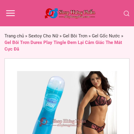
Trang chủ
»
Sextoy Cho Nữ
»
Gel Bôi Trơn
»
Gel Gốc Nước
»
Gel Bôi Trơn Durex Play Tingle Đem Lại Cảm Giác The Mát
Cực Đã