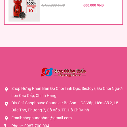
1.100.000 VNĐ
600.000 VNĐ
Shop Hưng Phấn Bán Đồ Chơi Tình Dục, Sextoys, Đồ Chơi Người
Lớn Cao Cấp, Chính Hãng.
Địa Chỉ: Shophouse Chung cư Ba Son – Gò Vấp, Hẻm Số 2, Lê
Đức Thọ, Phường 7, Gò Vấp, TP. Hồ Chí Minh
Email:
shophungphan@gmail.com
Phone:
0987.700.004