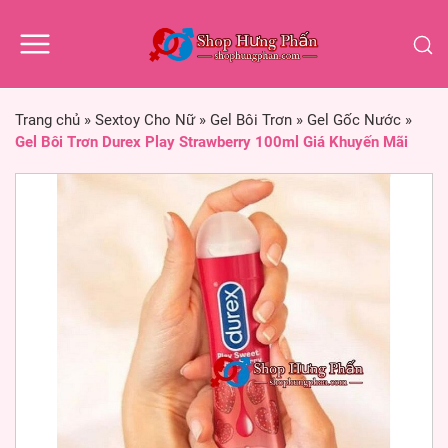
Trang chủ
»
Sextoy Cho Nữ
»
Gel Bôi Trơn
»
Gel Gốc Nước
»
Gel Bôi Trơn Durex Play Strawberry 100ml Giá Khuyến Mãi