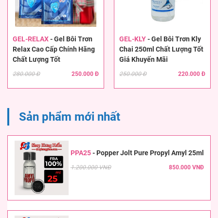
GEL-RELAX
-
Gel Bôi Trơn
GEL-KLY
-
Gel Bôi Trơn Kly
Relax Cao Cấp Chính Hãng
Chai 250ml Chất Lượng Tốt
Chất Lượng Tốt
Giá Khuyến Mãi
280.000 Đ
250.000 Đ
250.000 Đ
220.000 Đ
Sản phẩm mới nhất
PPA25
-
Popper Jolt Pure Propyl Amyl 25ml
1.200.000 VNĐ
850.000 VNĐ