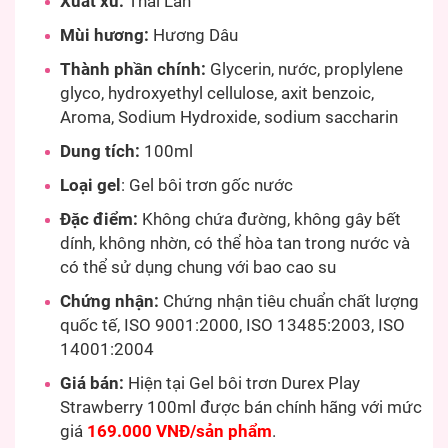
Xuất xứ:
Thái Lan
Mùi hương:
Hương Dâu
Thành phần chính:
Glycerin, nước, proplylene
glyco, hydroxyethyl cellulose, axit benzoic,
Aroma, Sodium Hydroxide, sodium saccharin
Dung tích:
100ml
Loại gel
: Gel bôi trơn gốc nước
Đặc điểm:
Không chứa đường, không gây bết
dính, không nhờn, có thể hòa tan trong nước và
có thể sử dụng chung với bao cao su
Chứng nhận:
Chứng nhận tiêu chuẩn chất lượng
quốc tế, ISO 9001:2000, ISO 13485:2003, ISO
14001:2004
Giá bán:
Hiện tại Gel bôi trơn Durex Play
Strawberry 100ml được bán chính hãng với mức
giá
169.000 VNĐ/sản phẩm
.