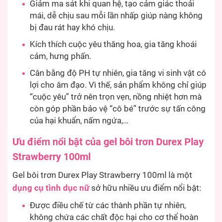
Giảm ma sát khi quan hệ, tạo cảm giác thoải
mái, dễ chịu sau mỗi lần nhấp giúp nàng không
bị đau rát hay khó chịu.
Kích thích cuộc yêu thăng hoa, gia tăng khoái
cảm, hưng phấn.
Cân bằng độ PH tự nhiên, gia tăng vi sinh vật có
lợi cho âm đạo. Vì thế, sản phẩm không chỉ giúp
“cuộc yêu” trở nên trọn vẹn, nồng nhiệt hơn mà
còn góp phần bảo vệ “cô bé” trước sự tấn công
của hại khuẩn, nấm ngứa,…
Ưu điểm nổi bật của gel bôi trơn Durex Play
Strawberry 100ml
Gel bôi trơn Durex Play Strawberry 100ml là một
dụng cụ tình dục nữ
sở hữu nhiều ưu điểm nổi bật:
Được điều chế từ các thành phần tự nhiên,
không chứa các chất độc hại cho cơ thể hoàn