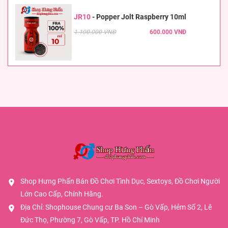
JR10
-
Popper Jolt Raspberry 10ml
1.100.000 VNĐ
600.000 VNĐ
Shop Hưng Phấn Bán Đồ Chơi Tình Dục, Sextoys, Đồ Chơi Người
Lớn Cao Cấp, Chính Hãng.
Địa Chỉ: Shophouse Chung cư Ba Son – Gò Vấp, Hẻm Số 2, Lê
Đức Thọ, Phường 7, Gò Vấp, TP. Hồ Chí Minh