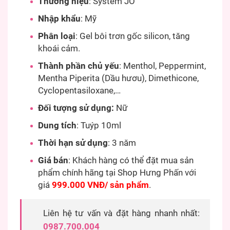
Thương hiệu
: System JO
Nhập khẩu
: Mỹ
Phân loại
: Gel bôi trơn gốc silicon, tăng
khoái cảm.
Thành phần chủ yếu
: Menthol, Peppermint,
Mentha Piperita (Dầu hươu), Dimethicone,
Cyclopentasiloxane,…
Đối tượng sử dụng:
Nữ
Dung tích
: Tuýp 10ml
Thời hạn sử dụng
: 3 năm
Giá bán
: Khách hàng có thể đặt mua sản
phẩm chính hãng tại Shop Hưng Phấn với
giá
999.000 VNĐ/ sản phẩm
.
Liên hệ tư vấn và đặt hàng nhanh nhất:
0987.700.004