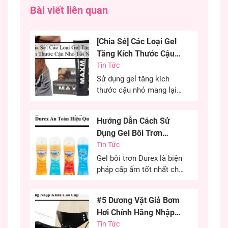
nghiệm chuyên viết về sản phẩm sextoy,
Bài viết liên quan
đảm bảo nội dung chính xác nhất cho
khách hàng.
[Chia Sẻ] Các Loại Gel
Tăng Kích Thước Cậu
Nhỏ Tốt Nhất
Tin Tức
Sử dụng gel tăng kích
thước cậu nhỏ mang lại
hiệu quả cao, cải thiện
kích thước cậu nhỏ mang
Hướng Dẫn Cách Sử
đến sự tự tin cho các
Dụng Gel Bôi Trơn
chàng trai. Đây là phương
Durex An Toàn Hiệu
Tin Tức
pháp được nhiều anh em
lựa chọn nhằm cải thiện
Quả
Gel bôi trơn Durex là biện
kích thước cùng khả năng
pháp cấp ẩm tốt nhất cho
sinh lý của...
“cô bé” trong quan hệ tình
dục. Đây là phương pháp
#5 Dương Vật Giả Bơm
cứu cánh cho những chị
Hơi Chính Hãng Nhập
em khô âm đạo có thể sử
Khẩu Cao Cấp
Tin Tức
dụng hiệu quả. Việc sử