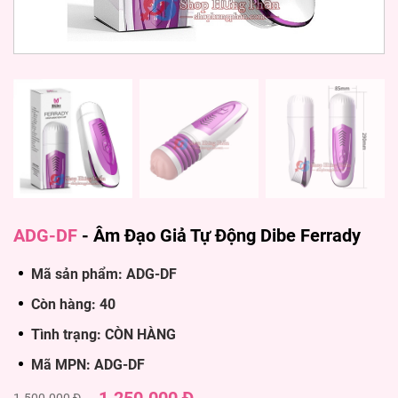
ADG-DF
-
Âm Đạo Giả Tự Động Dibe Ferrady
Mã sản phẩm: ADG-DF
Còn hàng: 40
Tình trạng: CÒN HÀNG
Mã MPN: ADG-DF
1.500.000 Đ