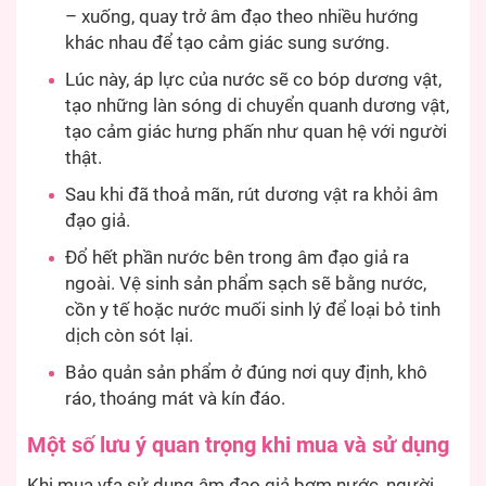
– xuống, quay trở âm đạo theo nhiều hướng
khác nhau để tạo cảm giác sung sướng.
Lúc này, áp lực của nước sẽ co bóp dương vật,
tạo những làn sóng di chuyển quanh dương vật,
tạo cảm giác hưng phấn như quan hệ với người
thật.
Sau khi đã thoả mãn, rút dương vật ra khỏi âm
đạo giả.
Đổ hết phần nước bên trong âm đạo giả ra
ngoài. Vệ sinh sản phẩm sạch sẽ bằng nước,
cồn y tế hoặc nước muối sinh lý để loại bỏ tinh
dịch còn sót lại.
Bảo quản sản phẩm ở đúng nơi quy định, khô
ráo, thoáng mát và kín đáo.
Một số lưu ý quan trọng khi mua và sử dụng
Khi mua vfa sử dụng âm đạo giả bơm nước, người