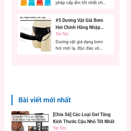
kích thước cùng khả năng
pháp cấp ẩm tốt nhất cho
sinh lý của...
“cô bé” trong quan hệ tình
dục. Đây là phương pháp
#5 Dương Vật Giả Bơm
cứu cánh cho những chị
Hơi Chính Hãng Nhập
em khô âm đạo có thể sử
Khẩu Cao Cấp
Tin Tức
dụng hiệu quả. Việc sử
dụng gel bôi trơn đúng
Dương vật giả dạng bơm
cách quyết định đến...
hơi mới lạ, độc đáo vô
cùng kích thích, chiều
chuộng các chị em phụ
nữ có những phút giây ân
ái hiệu quả. Nếu bạn đang
khó khăn trong việc tìm
một dương vật có kích
thước như ý thì chim giả
Bài viết mới nhất
bơm...
[Chia Sẻ] Các Loại Gel Tăng
Kích Thước Cậu Nhỏ Tốt Nhất
Tin Tức