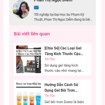
Tốt nghiệp tại Đại Học Sư Phạm Kỹ
Thuật, Phan Thị Ngọc Diễm đang là biên
tập viên tại Shop Hưng Phấn, có nhiều
năm kinh nghiệm làm biên tập về
Bài viết liên quan
sextoy. Đảm bảo nội dung chính xác, an
toàn cho mọi người.
[Chia Sẻ] Các Loại Gel
Tăng Kích Thước Cậu
Nhỏ Tốt Nhất
Tin Tức
Sử dụng gel tăng kích
thước cậu nhỏ mang lại
hiệu quả cao, cải thiện
kích thước cậu nhỏ mang
Hướng Dẫn Cách Sử
đến sự tự tin cho các
Dụng Gel Bôi Trơn
chàng trai. Đây là phương
Durex An Toàn Hiệu
Tin Tức
pháp được nhiều anh em
lựa chọn nhằm cải thiện
Quả
Gel bôi trơn Durex là biện