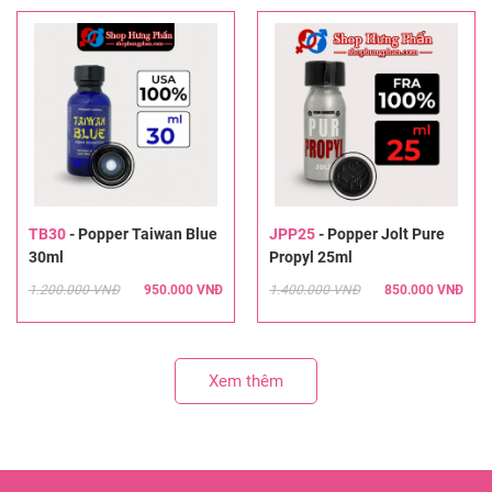
TB30
-
Popper Taiwan Blue
JPP25
-
Popper Jolt Pure
30ml
Propyl 25ml
1.200.000 VNĐ
950.000 VNĐ
1.400.000 VNĐ
850.000 VNĐ
Xem thêm