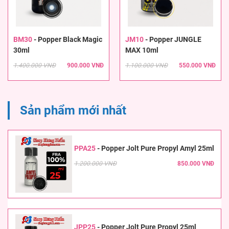
BM30
-
Popper Black Magic
JM10
-
Popper JUNGLE
30ml
MAX 10ml
1.400.000 VNĐ
900.000 VNĐ
1.100.000 VNĐ
550.000 VNĐ
Sản phẩm mới nhất
PPA25
-
Popper Jolt Pure Propyl Amyl 25ml
1.200.000 VNĐ
850.000 VNĐ
JPP25
-
Popper Jolt Pure Propyl 25ml