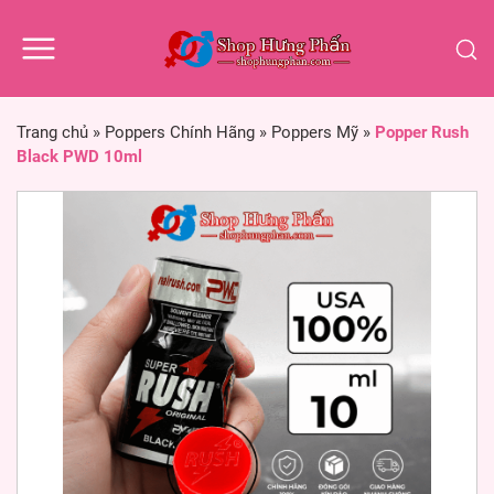
Trang chủ
»
Poppers Chính Hãng
»
Poppers Mỹ
»
Popper Rush
Black PWD 10ml