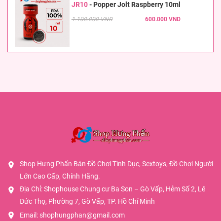
JR10
-
Popper Jolt Raspberry 10ml
1.100.000 VNĐ
600.000 VNĐ
Shop Hưng Phấn Bán Đồ Chơi Tình Dục, Sextoys, Đồ Chơi Người
Lớn Cao Cấp, Chính Hãng.
Địa Chỉ: Shophouse Chung cư Ba Son – Gò Vấp, Hẻm Số 2, Lê
Đức Thọ, Phường 7, Gò Vấp, TP. Hồ Chí Minh
Email:
shophungphan@gmail.com