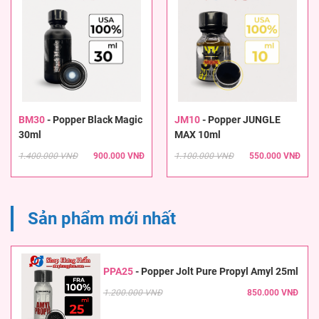
BM30
-
Popper Black Magic
JM10
-
Popper JUNGLE
30ml
MAX 10ml
1.400.000 VNĐ
900.000 VNĐ
1.100.000 VNĐ
550.000 VNĐ
Sản phẩm mới nhất
PPA25
-
Popper Jolt Pure Propyl Amyl 25ml
1.200.000 VNĐ
850.000 VNĐ