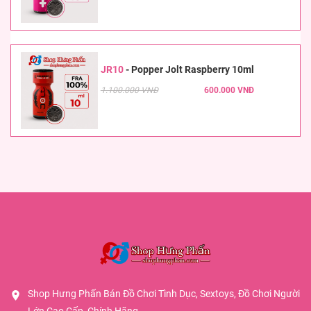
JR10
-
Popper Jolt Raspberry 10ml
1.100.000 VNĐ
600.000 VNĐ
Shop Hưng Phấn Bán Đồ Chơi Tình Dục, Sextoys, Đồ Chơi Người
Lớn Cao Cấp, Chính Hãng.