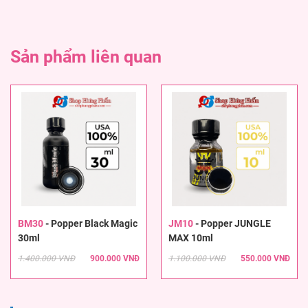
Sản phẩm liên quan
BM30
-
Popper Black Magic
JM10
-
Popper JUNGLE
30ml
MAX 10ml
1.400.000 VNĐ
900.000 VNĐ
1.100.000 VNĐ
550.000 VNĐ