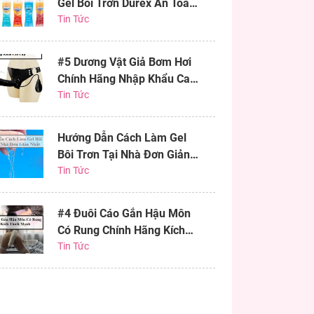
Gel Bôi Trơn Durex An Toàn
Hiệu Quả
Tin Tức
#5 Dương Vật Giả Bơm Hơi
Chính Hãng Nhập Khẩu Cao
Cấp
Tin Tức
Hướng Dẫn Cách Làm Gel
Bôi Trơn Tại Nhà Đơn Giản
Nhất
Tin Tức
#4 Đuôi Cáo Gắn Hậu Môn
Có Rung Chính Hãng Kích
Thích Mạnh
Tin Tức