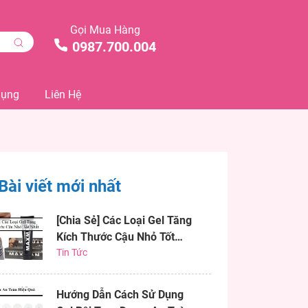
Gọi Mua Hàng
0987.700.004
Dụng
Liên Hệ
Bài viết mới nhất
[Chia Sẻ] Các Loại Gel Tăng
Kích Thước Cậu Nhỏ Tốt
Nhất
Tin Tức
Hướng Dẫn Cách Sử Dụng