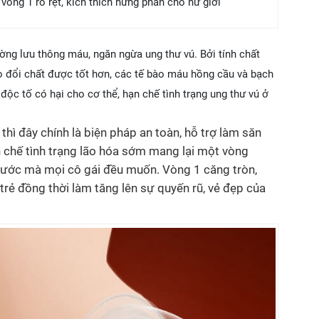
òng 1 rõ rệt, kích thích hưng phấn cho nữ giới
ng lưu thông máu, ngăn ngừa ung thư vú. Bởi tính chất
o đổi chất được tốt hơn, các tế bào máu hồng cầu và bạch
độc tố có hại cho cơ thể, hạn chế tình trạng ung thư vú ở
thì đây chính là biện pháp an toàn, hỗ trợ làm săn
 chế tình trạng lão hóa sớm mang lại một vòng
o ước mà mọi cô gái đều muốn. Vòng 1 căng tròn,
trẻ đồng thời làm tăng lên sự quyến rũ, vẻ đẹp của