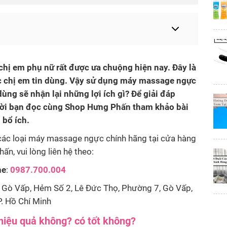
hị em phụ nữ rất được ưa chuộng hiện nay. Đây là
c chị em tin dùng. Vậy sử dụng máy massage ngực
ng sẽ nhận lại những lợi ích gì? Để giải đáp
ời bạn đọc cùng Shop Hưng Phấn tham khảo bài
 bổ ích.
các loại máy massage ngực chính hãng tại cửa hàng
n, vui lòng liên hệ theo:
ne
:
0987.700.004
Gò Vấp, Hẻm Số 2, Lê Đức Thọ, Phường 7, Gò Vấp,
. Hồ Chí Minh
iệu quả không? có tốt không?