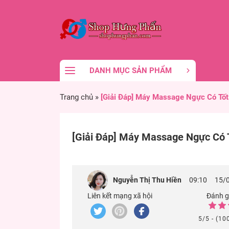
DANH MỤC SẢN PHẨM
Trang chủ
»
[Giải Đáp] Máy Massage Ngực Có Tốt
[Giải Đáp] Máy Massage Ngực Có 
Nguyễn Thị Thu Hiền
09:10
15/
Liên kết mạng xã hội
Đánh gi
5/5 - (10