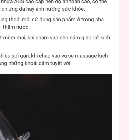
à nhựa ABS cao cấp nên độ an toàn cao, có thể
kích ứng da hay ảnh hưởng sức khỏe.
dùng thoải mái sử dụng sản phẩm ở trong nhà
bị thấm nước.
 mềm mại, khi chạm vào cho cảm giác rất kích
iều sợi gân, khi chụp vào vú sẽ massage kích
ùng những khoái cảm tuyệt vời.