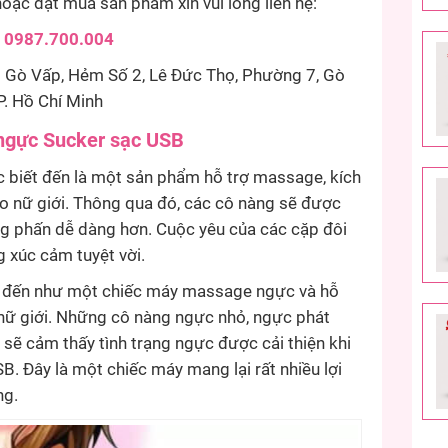
oặc đặt mua sản phẩm xin vui lòng liên hệ:
:
0987.700.004
Gò Vấp, Hẻm Số 2, Lê Đức Thọ, Phường 7, Gò
P. Hồ Chí Minh
ngực Sucker sạc USB
biết đến là một sản phẩm hỗ trợ massage, kích
ho nữ giới. Thông qua đó, các cô nàng sẽ được
ưng phấn dễ dàng hơn. Cuộc yêu của các cặp đôi
g xúc cảm tuyệt vời.
t đến như một chiếc máy massage ngực và hỗ
 nữ giới. Những cô nàng ngực nhỏ, ngực phát
 sẽ cảm thấy tình trạng ngực được cải thiện khi
 Đây là một chiếc máy mang lại rất nhiều lợi
ng.