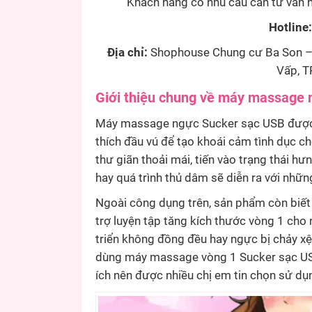
Khách hàng có nhu cầu cần tư vấn h
Hotline
Địa chỉ:
Shophouse Chung cư Ba Son – 
Vấp, T
Giới thiệu chung về máy massage 
Máy massage ngực Sucker sạc USB được 
thích đầu vú để tạo khoái cảm tình dục c
thư giãn thoải mái, tiến vào trạng thái h
hay quá trình thủ dâm sẽ diễn ra với nhữn
Ngoài công dụng trên, sản phẩm còn biế
trợ luyện tập tăng kích thước vòng 1 cho
triển không đồng đều hay ngực bị chảy xệ
dùng máy massage vòng 1 Sucker sạc USB.
ích nên được nhiều chị em tin chọn sử dụ