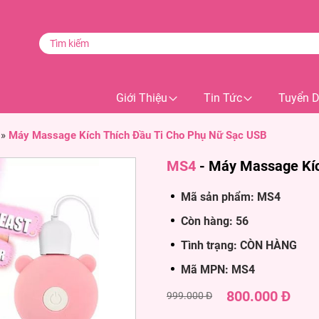
Giới Thiệu
Tin Tức
Tuyển 
»
Máy Massage Kích Thích Đầu Ti Cho Phụ Nữ Sạc USB
MS4
-
Máy Massage Kíc
Mã sản phẩm: MS4
Còn hàng: 56
Tình trạng: CÒN HÀNG
Mã MPN: MS4
800.000 Đ
999.000 Đ