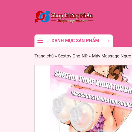
DANH MỤC SẢN PHẨM
Trang chủ
»
Sextoy Cho Nữ
»
Máy Massage Ngực