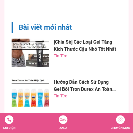
ái hiệu quả. Nếu bạn đang
khó khăn trong việc tìm
một dương vật có kích
thước như ý thì chim giả
Bài viết mới nhất
bơm...
[Chia Sẻ] Các Loại Gel Tăng
Kích Thước Cậu Nhỏ Tốt Nhất
Tin Tức
Hướng Dẫn Cách Sử Dụng
Gel Bôi Trơn Durex An Toàn
Hiệu Quả
Tin Tức
#5 Dương Vật Giả Bơm Hơi
Chính Hãng Nhập Khẩu Cao
GỌI ĐIỆN
ZALO
CHUYÊN MỤC