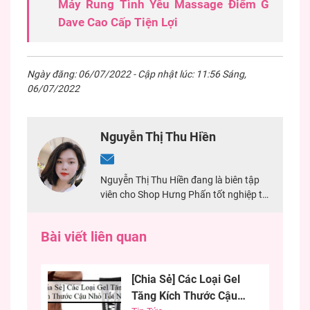
Máy Rung Tình Yêu Massage Điểm G
Dave Cao Cấp Tiện Lợi
Ngày đăng: 06/07/2022 - Cập nhật lúc: 11:56 Sáng,
06/07/2022
Nguyễn Thị Thu Hiền
Nguyễn Thị Thu Hiền đang là biên tập
viên cho Shop Hưng Phấn tốt nghiệp tại
Đại Học Mở TPHCM. Với 2 năm kinh
nghiệm chuyên viết về sản phẩm sextoy,
Bài viết liên quan
đảm bảo nội dung chính xác nhất cho
khách hàng.
[Chia Sẻ] Các Loại Gel
Tăng Kích Thước Cậu