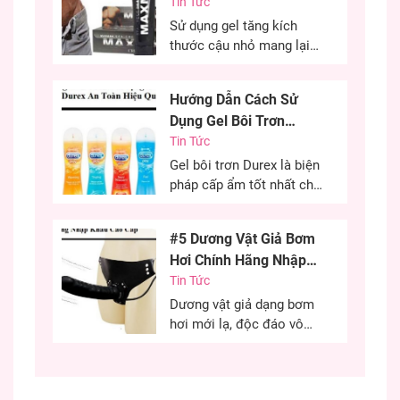
Nhỏ Tốt Nhất
Tin Tức
Sử dụng gel tăng kích
thước cậu nhỏ mang lại
hiệu quả cao, cải thiện
kích thước cậu nhỏ mang
Hướng Dẫn Cách Sử
đến sự tự tin cho các
Dụng Gel Bôi Trơn
chàng trai. Đây là phương
Durex An Toàn Hiệu
Tin Tức
pháp được nhiều anh em
lựa chọn nhằm cải thiện
Quả
Gel bôi trơn Durex là biện
kích thước cùng khả năng
pháp cấp ẩm tốt nhất cho
sinh lý của...
“cô bé” trong quan hệ tình
dục. Đây là phương pháp
#5 Dương Vật Giả Bơm
cứu cánh cho những chị
Hơi Chính Hãng Nhập
em khô âm đạo có thể sử
Khẩu Cao Cấp
Tin Tức
dụng hiệu quả. Việc sử
dụng gel bôi trơn đúng
Dương vật giả dạng bơm
cách quyết định đến...
hơi mới lạ, độc đáo vô
cùng kích thích, chiều
chuộng các chị em phụ
nữ có những phút giây ân