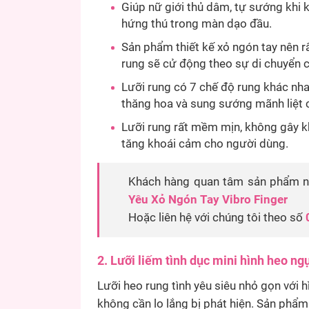
Giúp nữ giới thủ dâm, tự sướng khi 
hứng thú trong màn dạo đầu.
Sản phẩm thiết kế xỏ ngón tay nên rấ
rung sẽ cử động theo sự di chuyển c
Lưỡi rung có 7 chế độ rung khác nhau
thăng hoa và sung sướng mãnh liệt 
Lưỡi rung rất mềm mịn, không gây kh
tăng khoái cảm cho người dùng.
Khách hàng quan tâm sản phẩm này
Yêu Xỏ Ngón Tay Vibro Finger
Hoặc liên hệ với chúng tôi theo số
2. Lưỡi liếm tình dục mini hình heo ng
Lưỡi heo rung tình yêu siêu nhỏ gọn với
không cần lo lắng bị phát hiện. Sản ph