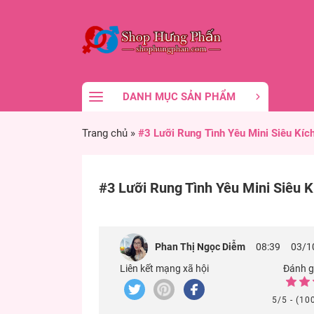
DANH MỤC SẢN PHẨM
Trang chủ
»
#3 Lưỡi Rung Tình Yêu Mini Siêu Kí
#3 Lưỡi Rung Tình Yêu Mini Siêu 
Phan Thị Ngọc Diễm
08:39
03/1
Liên kết mạng xã hội
Đánh gi
5/5 - (10