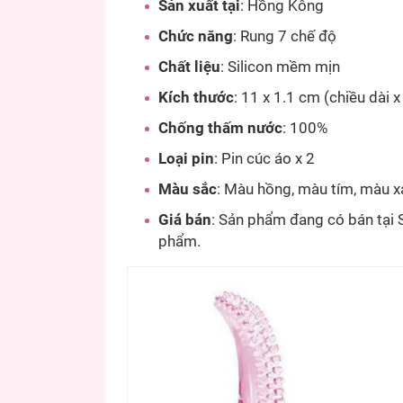
Sản xuất tại
: Hồng Kông
Chức năng
: Rung 7 chế độ
Chất liệu
: Silicon mềm mịn
Kích thước
: 11 x 1.1 cm (chiều dài x
C
hống thấm nước
: 100%
Loại pin
: Pin cúc áo x 2
Màu sắc
: Màu hồng, màu tím, màu 
Giá bán
: Sản phẩm đang có bán tại 
phẩm.