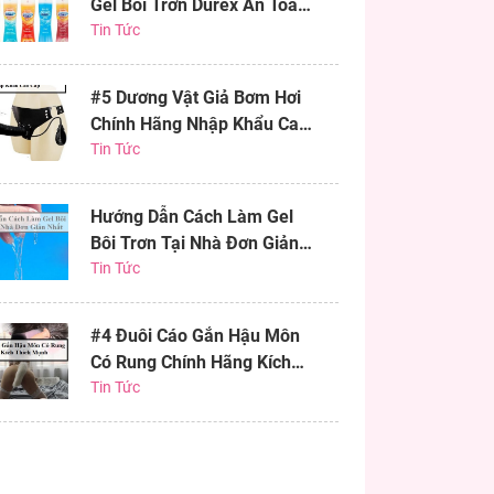
Gel Bôi Trơn Durex An Toàn
Hiệu Quả
Tin Tức
#5 Dương Vật Giả Bơm Hơi
Chính Hãng Nhập Khẩu Cao
Cấp
Tin Tức
Hướng Dẫn Cách Làm Gel
Bôi Trơn Tại Nhà Đơn Giản
Nhất
Tin Tức
#4 Đuôi Cáo Gắn Hậu Môn
Có Rung Chính Hãng Kích
Thích Mạnh
Tin Tức