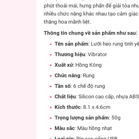
phút thoải mái, hưng phấn để giải tỏa nhu
nhiều chức năng khác nhau tạo cảm giác
thăng hoa mãnh liệt.
Thông tin chung về sản phẩm như sau:
Tên sản phẩm
: Lưỡi heo rung tình y
Thương hiệu
: Vibrator
Xuất xứ
: Hồng Kông
Chức năng
: Rung
Tần số
: 6 chế độ rung
Chất liệu
: Silicon cao cấp, nhựa AB
Kích thước
: 8.1 x 4.6cm
Trọng lượng sản phẩm
: 50g
Màu sắc
: Màu hồng nhạt
Loại pin
: Pin sạc cổng USB