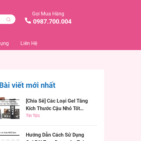
Gọi Mua Hàng
0987.700.004
Dụng
Liên Hệ
Bài viết mới nhất
[Chia Sẻ] Các Loại Gel Tăng
Kích Thước Cậu Nhỏ Tốt
Nhất
Tin Tức
Hướng Dẫn Cách Sử Dụng