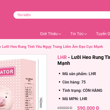
Giới Thiệu
Tin Tức
Tuyển 
»
Lưỡi Heo Rung Tình Yêu Ngụy Trang Liếm Âm Đạo Cực Mạnh
LHR
-
Lưỡi Heo Rung Tì
Mạnh
Mã sản phẩm: LHR
Còn hàng: 75
Tình trạng: CÒN HÀNG
Mã MPN: LHR
590.000 Đ
650000 Đ