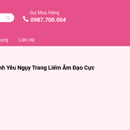
Gọi Mua Hàng
0987.700.004
Dụng
Liên Hệ
nh Yêu Ngụy Trang Liếm Âm Đạo Cực