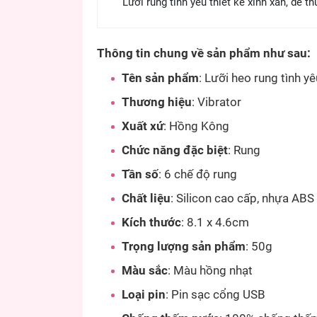
Lưỡi rung tình yêu thiết kế xinh xắn, dễ t
Thông tin chung về sản phẩm như sau:
Tên sản phẩm
: Lưỡi heo rung tình yê
Thương hiệu
: Vibrator
Xuất xứ
: Hồng Kông
Chức năng đặc biệt
: Rung
Tần số
: 6 chế độ rung
Chất liệu
: Silicon cao cấp, nhựa ABS
Kích thước
: 8.1 x 4.6cm
Trọng lượng sản phẩm
: 50g
Màu sắc
: Màu hồng nhạt
Loại pin
: Pin sạc cổng USB