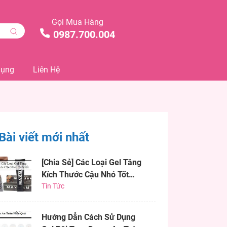
Gọi Mua Hàng
0987.700.004
Dụng
Liên Hệ
Bài viết mới nhất
[Chia Sẻ] Các Loại Gel Tăng
Kích Thước Cậu Nhỏ Tốt
Nhất
Tin Tức
Hướng Dẫn Cách Sử Dụng