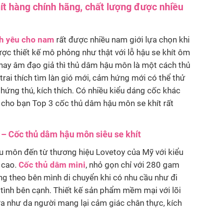
ít hàng chính hãng, chất lượng được nhiều
nh yêu cho nam
rất được nhiều nam giới lựa chọn khi
c thiết kế mô phỏng như thật với lỗ hậu se khít ôm
 hay âm đạo giả thì thủ dâm hậu môn là một cách thủ
ai thích tìm làn gió mới, cảm hứng mới có thể thử
hứng thú, kích thích. Có nhiều kiểu dáng cốc khác
 cho bạn Top 3 cốc thủ dâm hậu môn se khít rất
– Cốc thủ dâm hậu môn siêu se khít
u môn đến từ thương hiệu Lovetoy của Mỹ với kiểu
 cao.
Cốc thủ dâm mini
, nhỏ gọn chỉ với 280 gam
ng theo bên mình di chuyển khi có nhu cầu như đi
 tình bên cạnh. Thiết kế sản phẩm mềm mại với lõi
ựa như da người mang lại cảm giác chân thực, kích