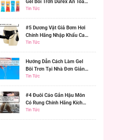
Gel Bôi Trơn Durex An Toàn
Hiệu Quả
Tin Tức
#5 Dương Vật Giả Bơm Hơi
Chính Hãng Nhập Khẩu Cao
Cấp
Tin Tức
Hướng Dẫn Cách Làm Gel
Bôi Trơn Tại Nhà Đơn Giản
Nhất
Tin Tức
#4 Đuôi Cáo Gắn Hậu Môn
Có Rung Chính Hãng Kích
Thích Mạnh
Tin Tức