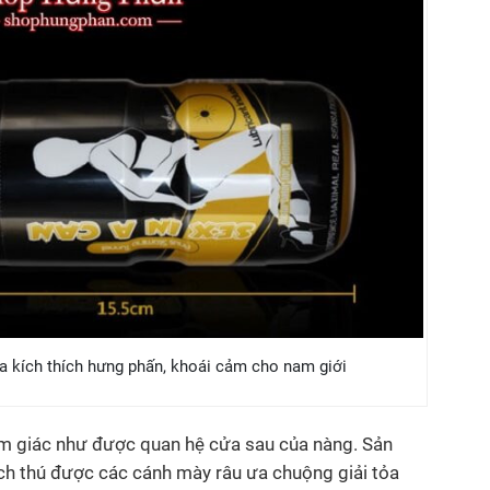
 kích thích hưng phấn, khoái cảm cho nam giới
ảm giác như được quan hệ cửa sau của nàng. Sản
ch thú được các cánh mày râu ưa chuộng giải tỏa