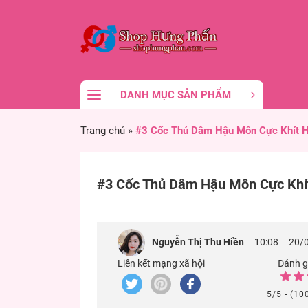
DANH MỤC SẢN PHẨM
Trang chủ
»
#3 Cốc Thủ Dâm Hậu Môn Cực Khít 
#3 Cốc Thủ Dâm Hậu Môn Cực Khí
Nguyễn Thị Thu Hiền
10:08
20/
Liên kết mạng xã hội
Đánh gi
5/5 - (10