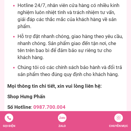
Hotline 24/7, nhân viên cửa hàng có nhiều kinh
nghiệm luôn nhiệt tình và trách nhiệm tư vấn,
giải đáp các thắc mắc của khách hàng về sản
phẩm.
Hỗ trợ đặt nhanh chóng, giao hàng theo yêu cầu,
nhanh chóng. Sản phẩm giao đến tận nơi, che
tên trên bao bì để đảm bảo sự riêng tư cho
khách hàng.
Chúng tôi có các chính sách bảo hành và đổi trả
sản phẩm theo đúng quy định cho khách hàng.
Mọi thông tin chi tiết, xin vui lòng liên hệ:
Shop Hưng Phấn
Số Hotline
:
0987.700.004
Website
:
https://shophungphan.com/
GỌI ĐIỆN
ZALO
CHUYÊN MỤC
Email
:
shophungphan@gmail.com