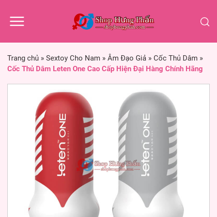
Trang chủ
»
Sextoy Cho Nam
»
Âm Đạo Giả
»
Cốc Thủ Dâm
»
Cốc Thủ Dâm Leten One Cao Cấp Hiện Đại Hàng Chính Hãng