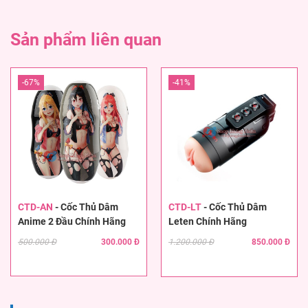
Sản phẩm liên quan
-67%
-41%
CTD-AN
-
Cốc Thủ Dâm
CTD-LT
-
Cốc Thủ Dâm
Anime 2 Đầu Chính Hãng
Leten Chính Hãng
500.000 Đ
300.000 Đ
1.200.000 Đ
850.000 Đ