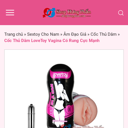
Trang chủ
»
Sextoy Cho Nam
»
Âm Đạo Giả
»
Cốc Thủ Dâm
»
Cốc Thủ Dâm LoveToy Vagina Có Rung Cực Mạnh