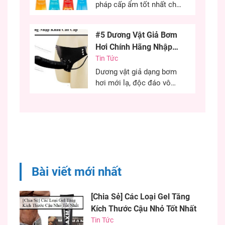
kích thước cùng khả năng
pháp cấp ẩm tốt nhất cho
sinh lý của...
“cô bé” trong quan hệ tình
dục. Đây là phương pháp
#5 Dương Vật Giả Bơm
cứu cánh cho những chị
Hơi Chính Hãng Nhập
em khô âm đạo có thể sử
Khẩu Cao Cấp
Tin Tức
dụng hiệu quả. Việc sử
dụng gel bôi trơn đúng
Dương vật giả dạng bơm
cách quyết định đến...
hơi mới lạ, độc đáo vô
cùng kích thích, chiều
chuộng các chị em phụ
nữ có những phút giây ân
ái hiệu quả. Nếu bạn đang
khó khăn trong việc tìm
một dương vật có kích
thước như ý thì chim giả
Bài viết mới nhất
bơm...
[Chia Sẻ] Các Loại Gel Tăng
Kích Thước Cậu Nhỏ Tốt Nhất
Tin Tức