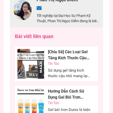
Tốt nghiệp tại Đại Học Sư Phạm Kỹ
Thuật, Phan Thị Ngọc Diễm đang là biên
tập viên tại Shop Hưng Phấn, có nhiều
năm kinh nghiệm làm biên tập về
Bài viết liên quan
sextoy. Đảm bảo nội dung chính xác, an
toàn cho mọi người.
[Chia Sẻ] Các Loại Gel
Tăng Kích Thước Cậu
Nhỏ Tốt Nhất
Tin Tức
Sử dụng gel tăng kích
thước cậu nhỏ mang lại
hiệu quả cao, cải thiện
kích thước cậu nhỏ mang
Hướng Dẫn Cách Sử
đến sự tự tin cho các
Dụng Gel Bôi Trơn
chàng trai. Đây là phương
Durex An Toàn Hiệu
Tin Tức
pháp được nhiều anh em
lựa chọn nhằm cải thiện
Quả
Gel bôi trơn Durex là biện