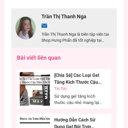
Trần Thị Thanh Nga
Trần Thị Thanh Nga là biên tập viên tại
Shop Hưng Phấn đã tốt nghiệp tại
Trường Đại Học Khoa Học Xã Hội Và
Nhân Văn TPHCM. Nga có 4 năm kinh
Bài viết liên quan
nghiệm về biên tập viên content, đặc
biệt có 2 năm từng lên ý tưởng nội dung
cho đồ chơi người lớn.
[Chia Sẻ] Các Loại Gel
Tăng Kích Thước Cậu
Nhỏ Tốt Nhất
Tin Tức
Sử dụng gel tăng kích
thước cậu nhỏ mang lại
hiệu quả cao, cải thiện
kích thước cậu nhỏ mang
Hướng Dẫn Cách Sử
đến sự tự tin cho các
Dụng Gel Bôi Trơn
chàng trai. Đây là phương