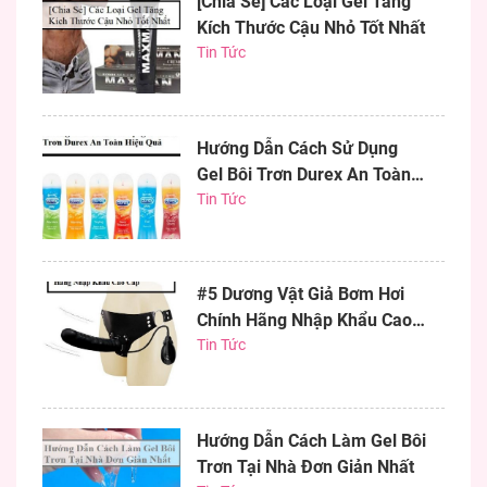
[Chia Sẻ] Các Loại Gel Tăng
Kích Thước Cậu Nhỏ Tốt Nhất
Tin Tức
Hướng Dẫn Cách Sử Dụng
Gel Bôi Trơn Durex An Toàn
Hiệu Quả
Tin Tức
#5 Dương Vật Giả Bơm Hơi
Chính Hãng Nhập Khẩu Cao
Cấp
Tin Tức
Hướng Dẫn Cách Làm Gel Bôi
Trơn Tại Nhà Đơn Giản Nhất