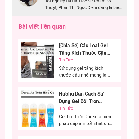
Tốt nghiệp tại Đại Học Sư Phạm Kỹ
Thuật, Phan Thị Ngọc Diễm đang là biên
tập viên tại Shop Hưng Phấn, có nhiều
năm kinh nghiệm làm biên tập về
Bài viết liên quan
sextoy. Đảm bảo nội dung chính xác, an
toàn cho mọi người.
[Chia Sẻ] Các Loại Gel
Tăng Kích Thước Cậu
Nhỏ Tốt Nhất
Tin Tức
Sử dụng gel tăng kích
thước cậu nhỏ mang lại
hiệu quả cao, cải thiện
kích thước cậu nhỏ mang
Hướng Dẫn Cách Sử
đến sự tự tin cho các
Dụng Gel Bôi Trơn
chàng trai. Đây là phương
Durex An Toàn Hiệu
Tin Tức
pháp được nhiều anh em
lựa chọn nhằm cải thiện
Quả
Gel bôi trơn Durex là biện
kích thước cùng khả năng
pháp cấp ẩm tốt nhất cho
sinh lý của...
“cô bé” trong quan hệ tình
dục. Đây là phương pháp