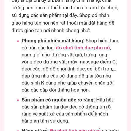
Đây là địa chỉ uy tín, bán hàng chính hãng, chất
lượng nên bạn có thể hoàn toàn an tâm lựa chọn,
sử dụng các sản phẩm tại đây. Shop có nhận
giao hàng tận nơi nên rất thoải mái đặt hàng để
được giao tận nơi nhanh chóng nhất.
Phong phú nhiều mặt hàng:
Shop hiện đang
có bán các loại
đồ chơi tình dục phụ nữ
,
nam giới như dương vật giả, trứng rung.
vòng đeo dương vật, máy massage điểm G,
đuôi cáo, độ đồ chơi tình dục, gel bôi trơn,…
đáp ứng nhu cầu sử dụng để giải tỏa nhu
cầu sinh lý cũng như giúp chuyện chăn gối
của các cặp đôi thăng hoa hơn.
Sản phẩm có nguồn gốc rõ ràng:
Hầu hết
các sản phẩm tại đây đều có thông tin rõ
ràng về xuất xứ của sản phẩm để khách
hàng an tâm sử dụng.
Hàng giá rẻ:
Đồ chơi tình yêu giá rẻ
có mức