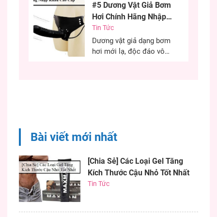
#5 Dương Vật Giả Bơm
cứu cánh cho những chị
Hơi Chính Hãng Nhập
em khô âm đạo có thể sử
Khẩu Cao Cấp
Tin Tức
dụng hiệu quả. Việc sử
dụng gel bôi trơn đúng
Dương vật giả dạng bơm
cách quyết định đến...
hơi mới lạ, độc đáo vô
cùng kích thích, chiều
chuộng các chị em phụ
nữ có những phút giây ân
ái hiệu quả. Nếu bạn đang
khó khăn trong việc tìm
một dương vật có kích
thước như ý thì chim giả
Bài viết mới nhất
bơm...
[Chia Sẻ] Các Loại Gel Tăng
Kích Thước Cậu Nhỏ Tốt Nhất
Tin Tức