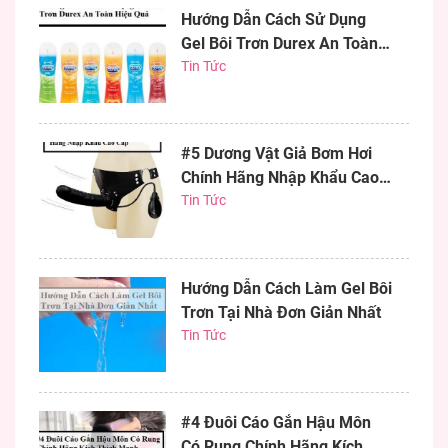
Hướng Dẫn Cách Sử Dụng
Gel Bôi Trơn Durex An Toàn
Hiệu Quả
Tin Tức
#5 Dương Vật Giả Bơm Hơi
Chính Hãng Nhập Khẩu Cao
Cấp
Tin Tức
Hướng Dẫn Cách Làm Gel Bôi
Trơn Tại Nhà Đơn Giản Nhất
Tin Tức
#4 Đuôi Cáo Gắn Hậu Môn
Có Rung Chính Hãng Kích