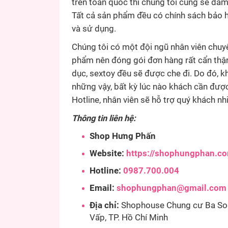
trên toàn quốc thì chúng tôi cũng sẽ đảm
Tất cả sản phẩm đều có chính sách bảo h
và sử dụng.
Chúng tôi có một đội ngũ nhân viên chuyê
phẩm nên đóng gói đơn hàng rất cẩn thận,
dục, sextoy đều sẽ được che đi. Do đó, 
những vậy, bất kỳ lúc nào khách cần được
Hotline, nhân viên sẽ hỗ trợ quý khách nhi
Thông tin liên hệ:
Shop Hưng Phấn
Website:
https://shophungphan.c
Hotline:
0987.700.004
Email:
shophungphan@gmail.com
Địa chỉ:
Shophouse Chung cư Ba Son
Vấp, TP. Hồ Chí Minh