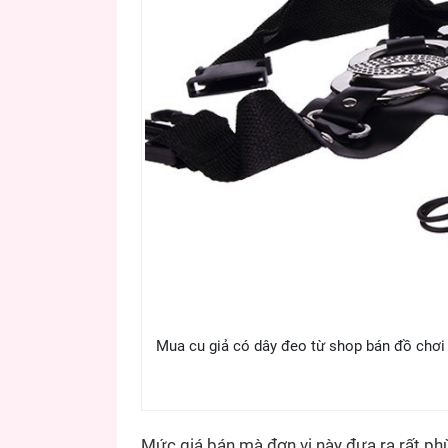
Mua cu giả có dây đeo từ shop bán đồ chơi 
Mức giá bán mà đơn vị này đưa ra rất p