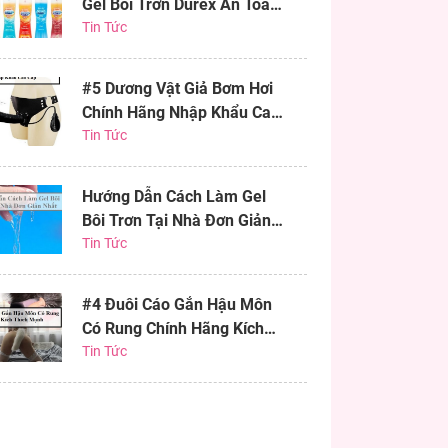
Gel Bôi Trơn Durex An Toàn
Hiệu Quả
Tin Tức
#5 Dương Vật Giả Bơm Hơi
Chính Hãng Nhập Khẩu Cao
Cấp
Tin Tức
Hướng Dẫn Cách Làm Gel
Bôi Trơn Tại Nhà Đơn Giản
Nhất
Tin Tức
#4 Đuôi Cáo Gắn Hậu Môn
Có Rung Chính Hãng Kích
Thích Mạnh
Tin Tức