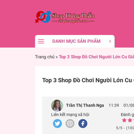
DANH MỤC SẢN PHẨM
Trang chủ
»
Top 3 Shop Đồ Chơi Người Lớn Cu Gi
Top 3 Shop Đồ Chơi Người Lớn Cu 
Trần Thị Thanh Nga
11:39
01/0
Liên kết mạng xã hội
Đánh gi
5/5 - (10