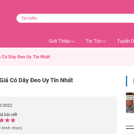
Giới Thiệu
Tin Tức
Tuyển 
ả Có Dây Đeo Uy Tín Nhất
Giả Có Dây Đeo Uy Tín Nhất
8/2022
á bài viết
0 bình chọn)