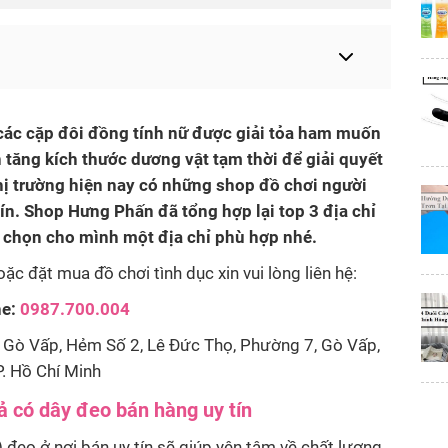
 các cặp đôi đồng tính nữ được giải tỏa ham muốn
tăng kích thước dương vật tạm thời để giải quyết
thị trường hiện nay có những shop đồ chơi người
ín. Shop Hưng Phấn đã tổng hợp lại top 3 địa chỉ
ể chọn cho mình một địa chỉ phù hợp nhé.
c đặt mua đồ chơi tình dục xin vui lòng liên hệ:
ne:
0987.700.004
Gò Vấp, Hẻm Số 2, Lê Đức Thọ, Phường 7, Gò Vấp,
. Hồ Chí Minh
ả có dây đeo bán hàng uy tín
 đeo ở nơi bán uy tín sẽ giúp yên tâm về chất lượng