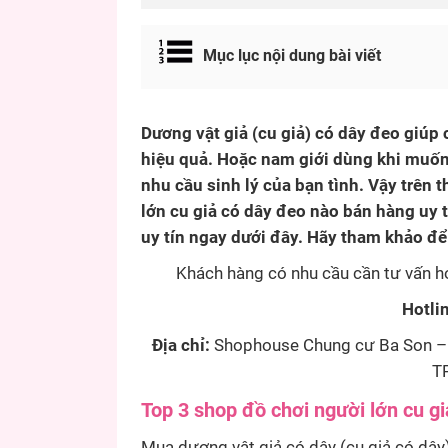
Mục lục nội dung bài viết
Dương vật giả (cu giả) có dây đeo giúp
hiệu quả. Hoặc nam giới dùng khi muốn 
nhu cầu sinh lý của bạn tình. Vậy trên 
lớn cu giả có dây đeo nào bán hàng uy t
uy tín ngay dưới đây. Hãy tham khảo đ
Khách hàng có nhu cầu cần tư vấn hoặ
Hotli
Địa chỉ:
Shophouse Chung cư Ba Son – 
TP
Top 3 shop đồ chơi người lớn cu gi
Mua dương vật giả có dây (cu giả có dây)