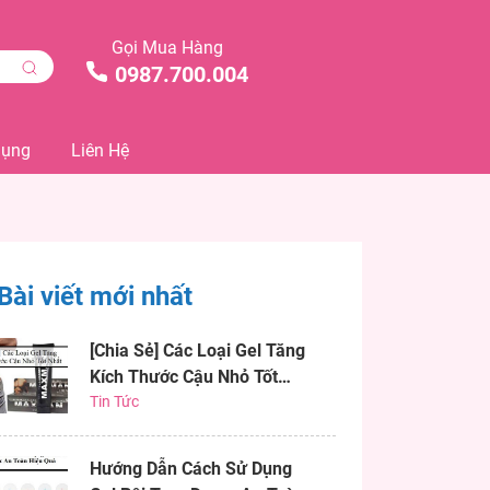
Gọi Mua Hàng
0987.700.004
Dụng
Liên Hệ
Bài viết mới nhất
[Chia Sẻ] Các Loại Gel Tăng
Kích Thước Cậu Nhỏ Tốt
Nhất
Tin Tức
Hướng Dẫn Cách Sử Dụng