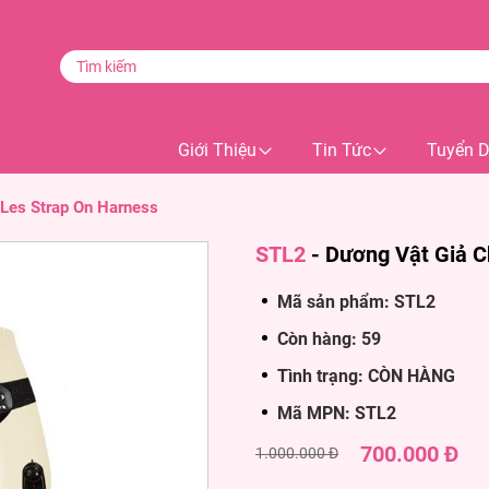
Giới Thiệu
Tin Tức
Tuyển 
Les Strap On Harness
STL2
-
Dương Vật Giả C
Mã sản phẩm: STL2
Còn hàng: 59
Tình trạng: CÒN HÀNG
Mã MPN: STL2
700.000 Đ
1.000.000 Đ