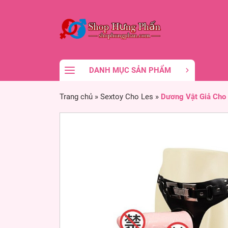
DANH MỤC SẢN PHẨM
Trang chủ
»
Sextoy Cho Les
»
Dương Vật Giả Cho 