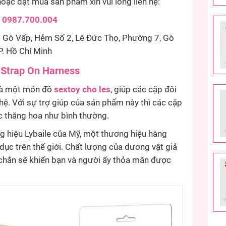
oặc đặt mua sản phẩm xin vui lòng liên hệ:
:
0987.700.004
Gò Vấp, Hẻm Số 2, Lê Đức Thọ, Phường 7, Gò
P. Hồ Chí Minh
s Strap On Harness
 là một món đồ
sextoy cho les
, giúp các cặp đôi
hệ. Với sự trợ giúp của sản phẩm này thì các cặp
 thăng hoa như bình thường.
 hiệu Lybaile của Mỹ, một thương hiệu hàng
 dục trên thế giới. Chất lượng của dương vật giả
chắn sẽ khiến bạn và người ấy thỏa mãn được