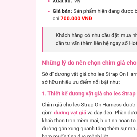
Xuất xứ:
Mỹ
Giá bán:
Sản phẩm hiện đang được bá
chỉ
700.000 VNĐ
Khách hàng có nhu cầu đặt mua nh
cần tư vấn thêm liên hệ ngay số Hot
Những lý do nên chọn chim giả cho
Sở dĩ dương vật giả cho les Strap On Har
sở hữu nhiều ưu điểm nổi bật như:
1. Thiết kế dương vật giả cho les Stra
Chim giả cho les Strap On Harness được t
gồm
dương vật giả
và dây đeo. Phần dươ
khấc thon tròn mềm mại, bìu tinh hoàn t
đường gân xung quanh tăng thêm sự ma sát
ham muốn tình dục mãnh liệt.