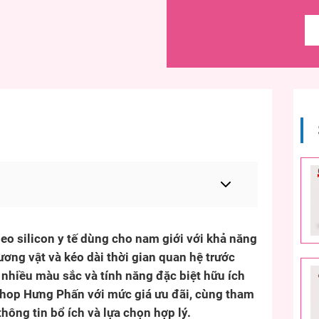
eo silicon y tế dùng cho nam giới với khả năng
ơng vật và kéo dài thời gian quan hệ trước
nhiều màu sắc và tính năng đặc biệt hữu ích
Shop Hưng Phấn với mức giá ưu đãi, cùng tham
hông tin bổ ích và lựa chọn hợp lý.