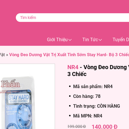
Giới Thiệu
Tin Tức
Tuyển 
Vật
»
Vòng Đeo Dương Vật Trị Xuất Tinh Sớm Stay Hard- Bộ 3 Chiế
NR4
-
Vòng Đeo Dương V
3 Chiếc
Mã sản phẩm: NR4
Còn hàng: 78
Tình trạng: CÒN HÀNG
Mã MPN: NR4
140.000 Đ
199.000 Đ