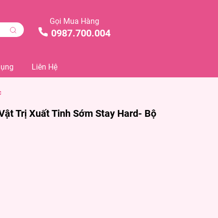
Gọi Mua Hàng
0987.700.004
Dụng
Liên Hệ
c
ật Trị Xuất Tinh Sớm Stay Hard- Bộ