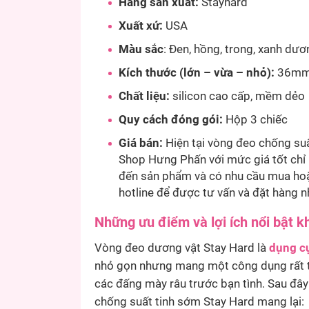
Hãng sản xuất:
Stayhard
Xuất xứ:
USA
Màu sắc
: Đen, hồng, trong, xanh dươ
Kích thước (lớn – vừa – nhỏ):
36mm
Chất liệu:
silicon cao cấp, mềm dẻo
Quy cách đóng gói:
Hộp 3 chiếc
Giá bán:
Hiện tại vòng đeo chống su
Shop Hưng Phấn với mức giá tốt chỉ
đến sản phẩm và có nhu cầu mua hoặc 
hotline để được tư vấn và đặt hàng n
Những ưu điểm và lợi ích nổi bật 
Vòng đeo dương vật Stay Hard là
dụng cụ
nhỏ gọn nhưng mang một công dụng rất tu
các đấng mày râu trước bạn tình. Sau đâ
chống suất tinh sớm Stay Hard mang lại: