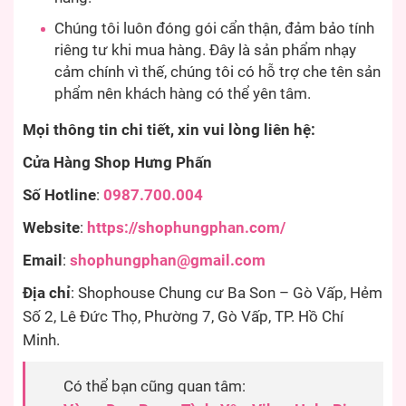
Chúng tôi luôn đóng gói cẩn thận, đảm bảo tính
riêng tư khi mua hàng. Đây là sản phẩm nhạy
cảm chính vì thế, chúng tôi có hỗ trợ che tên sản
phẩm nên khách hàng có thể yên tâm.
Mọi thông tin chi tiết, xin vui lòng liên hệ:
Cửa Hàng Shop Hưng Phấn
Số Hotline
:
0987.700.004
Website
:
https://shophungphan.com/
Email
:
shophungphan@gmail.com
Địa chỉ
: Shophouse Chung cư Ba Son – Gò Vấp, Hẻm
Số 2, Lê Đức Thọ, Phường 7, Gò Vấp, TP. Hồ Chí
Minh.
Có thể bạn cũng quan tâm: