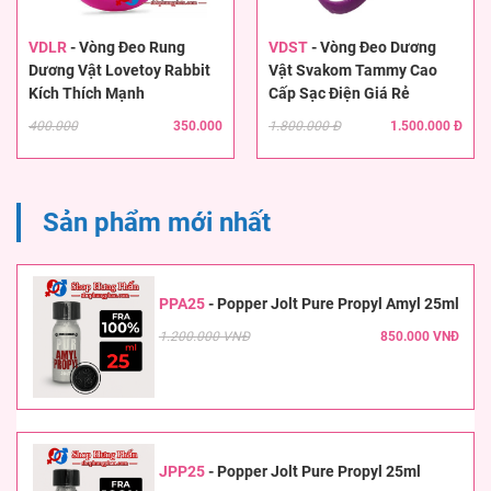
VDLR
-
Vòng Đeo Rung
VDST
-
Vòng Đeo Dương
Dương Vật Lovetoy Rabbit
Vật Svakom Tammy Cao
Kích Thích Mạnh
Cấp Sạc Điện Giá Rẻ
400.000
350.000
1.800.000 Đ
1.500.000 Đ
Sản phẩm mới nhất
PPA25
-
Popper Jolt Pure Propyl Amyl 25ml
1.200.000 VNĐ
850.000 VNĐ
JPP25
-
Popper Jolt Pure Propyl 25ml