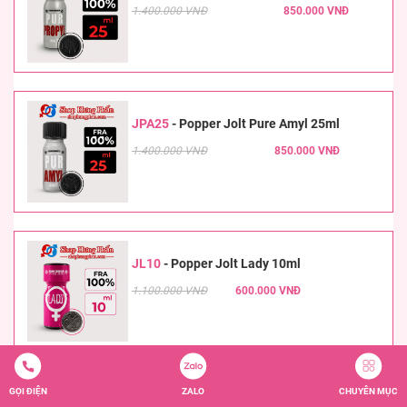
1.400.000 VNĐ
850.000 VNĐ
JPA25
-
Popper Jolt Pure Amyl 25ml
1.400.000 VNĐ
850.000 VNĐ
JL10
-
Popper Jolt Lady 10ml
1.100.000 VNĐ
600.000 VNĐ
GỌI ĐIỆN
ZALO
CHUYÊN MỤC
JR10
-
Popper Jolt Raspberry 10ml