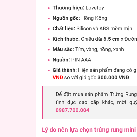
Thương hiệu:
Lovetoy
Nguồn gốc:
Hồng Kông
Chất liệu:
Silicon và ABS mềm mịn
Kích thước:
Chiều dài
6.5 cm
x Đườn
Màu sắc:
Tím, vàng, hồng, xanh
Nguồn:
PIN AAA
Giá thành
: Hiện sản phẩm đang có g
VNĐ
so với giá gốc
300.000 VNĐ
Để đặt mua sản phẩm
Trứng Rung
tình dục cao cấp khác, mời qu
0987.700.004
Lý do nên lựa chọn t
rứng rung mini