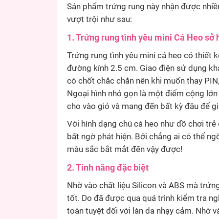
Sản phẩm trứng rung này nhận được nhiều
vượt trội như sau:
1.
Trứng rung tình yêu mini Cá Heo sở 
Trứng rung tình yêu mini cá heo có thiết 
đường kính 2.5 cm. Giao điện sử dụng khá
có chốt chắc chắn nên khi muốn thay PIN,
Ngoại hình nhỏ gọn là một điểm cộng lớn
cho vào giỏ và mang đến bất kỳ đâu để g
Với hình dạng chú cá heo như đồ chơi trẻ
bất ngờ phát hiện. Bởi chẳng ai có thể n
màu sắc bắt mắt đến vậy được!
2. Tính năng đặc biệt
Nhờ vào chất liệu Silicon và ABS mà trứn
tốt. Do đã được qua quá trình kiểm tra n
toàn tuyệt đối với làn da nhạy cảm. Nhờ