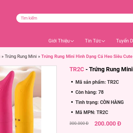
Giới Thiệu
Tin Tức
Tuyển 
u
»
Trứng Rung Mini
»
Trứng Rung Mini Hình Dạng Cá Heo Siêu Cute
TR2C
-
Trứng Rung Mini
Mã sản phẩm: TR2C
Còn hàng: 78
Tình trạng: CÒN HÀNG
Mã MPN: TR2C
200.000 Đ
300.000 Đ