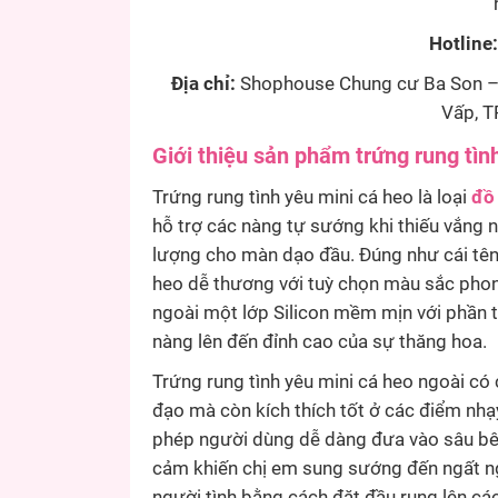
Hotline
Địa chỉ:
Shophouse Chung cư Ba Son – 
Vấp, T
Giới thiệu sản phẩm t
rứng rung tìn
Trứng rung tình yêu mini cá heo là loại
đồ
hỗ trợ các nàng tự sướng khi thiếu vắng n
lượng cho màn dạo đầu.
Đúng như cái tê
heo dễ thương với tuỳ chọn màu sắc pho
ngoài một lớp Silicon mềm mịn với phần 
nàng lên đến đỉnh cao của sự thăng hoa.
Trứng rung tình yêu mini cá heo ngoài có
đạo mà còn kích thích tốt ở các điểm nhạy
phép người dùng dễ dàng đưa vào sâu bê
cảm khiến chị em sung sướng đến ngất ng
người tình bằng cách đặt đầu rung lên c