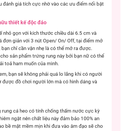
 đánh giá tích cực nhờ vào các ưu điểm nổi bật
hữu t
hiết kế độc đáo
kế nhỏ gọn với kích thước chiều dài 6.5 cm và
 đơn giản với 3 nút Open/ On/ Off, tại điểm mở
 bạn chỉ cần vặn nhẹ là có thể mở ra được.
 cho sản phẩm trứng rung này bởi bạn nữ có thể
iải toả ham muốn của mình.
 em, bạn sẽ không phải quá lo lắng khi có người
gờ được đồ chơi người lớn mà có hình dáng và
g rung cá heo có tính chống thấm nước cực kỳ
ghiêm ngặt nên chất liệu này đảm bảo 100% an
 vào bề mặt mềm mịn khi đưa vào âm đạo sẽ cho