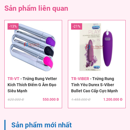
Sản phẩm liên quan
-13%
-21%
TR-VT
-
Trứng Rung Vetter
TR-VIBER
-
Trứng Rung
Kích Thích Điểm G Âm Đạo
Tình Yêu Durex S-Viber
Siêu Mạnh
Bullet Cao Cấp Cực Mạnh
620.000 Đ
550.000 Đ
1.455.000 Đ
1.200.000 Đ
Sản phẩm mới nhất