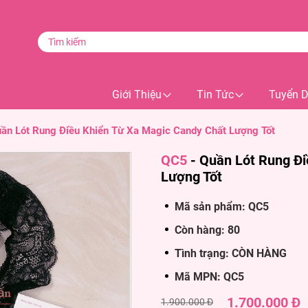
Giới Thiệu
Tin Tức
Tuyển 
ần Lót Rung Điều Khiển Từ Xa Magic Candy Chất Lượng Tốt
QC5
-
Quần Lót Rung Đi
Lượng Tốt
Mã sản phẩm: QC5
Còn hàng: 80
Tình trạng: CÒN HÀNG
Mã MPN: QC5
1.700.000 Đ
1.900.000 Đ