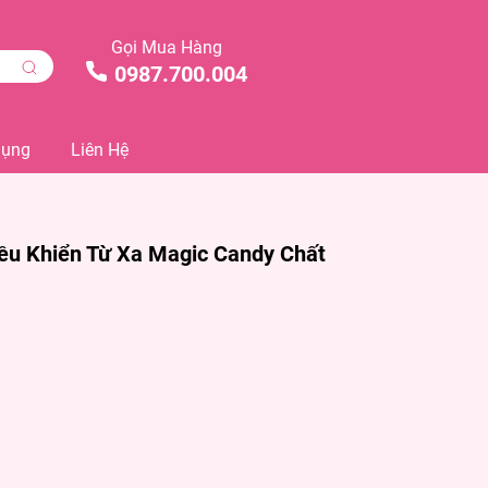
Gọi Mua Hàng
0987.700.004
Dụng
Liên Hệ
ều Khiển Từ Xa Magic Candy Chất