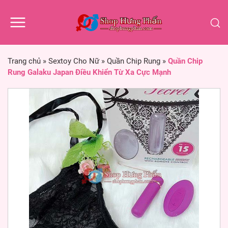
Trang chủ
»
Sextoy Cho Nữ
»
Quần Chip Rung
»
Quần Chip
Rung Galaku Japan Điều Khiển Từ Xa Cực Mạnh