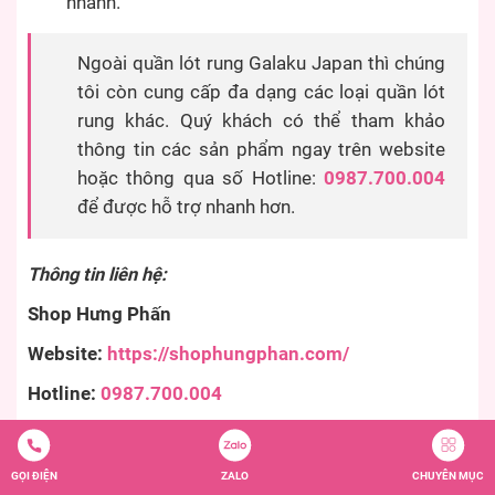
nhanh.
Ngoài quần lót rung Galaku Japan thì chúng
tôi còn cung cấp đa dạng các loại quần lót
rung khác. Quý khách có thể tham khảo
thông tin các sản phẩm ngay trên website
hoặc thông qua số Hotline:
0987.700.004
để được hỗ trợ nhanh hơn.
Thông tin liên hệ:
Shop Hưng Phấn
Website:
https://shophungphan.com/
Hotline:
0987.700.004
Email:
shophungphan@gmail.com
Địa chỉ:
Shophouse Chung cư Ba Son – Gò Vấp, Hẻm
GỌI ĐIỆN
ZALO
CHUYÊN MỤC