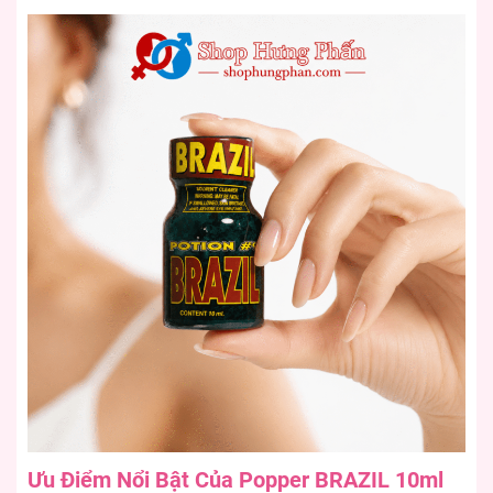
Ưu Điểm Nổi Bật Của Popper BRAZIL 10ml