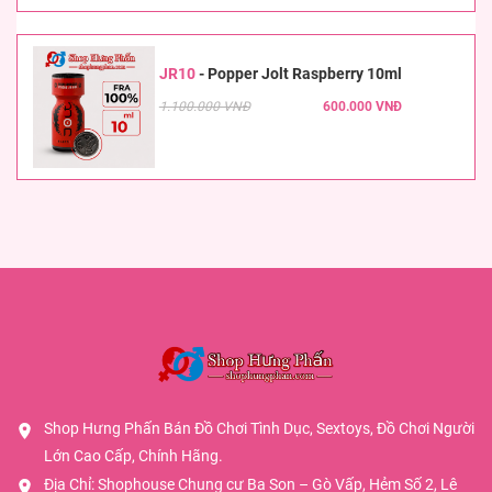
JR10
-
Popper Jolt Raspberry 10ml
1.100.000 VNĐ
600.000 VNĐ
Shop Hưng Phấn Bán Đồ Chơi Tình Dục, Sextoys, Đồ Chơi Người
Lớn Cao Cấp, Chính Hãng.
Địa Chỉ: Shophouse Chung cư Ba Son – Gò Vấp, Hẻm Số 2, Lê