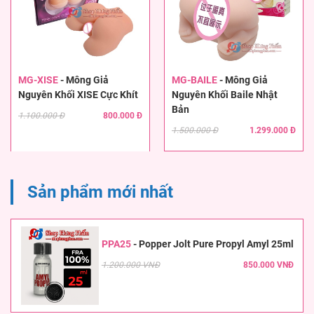
MG-XISE
-
Mông Giả
MG-BAILE
-
Mông Giả
Nguyên Khối XISE Cực Khít
Nguyên Khối Baile Nhật
Bản
1.100.000 Đ
800.000 Đ
1.500.000 Đ
1.299.000 Đ
Sản phẩm mới nhất
PPA25
-
Popper Jolt Pure Propyl Amyl 25ml
1.200.000 VNĐ
850.000 VNĐ