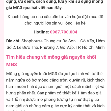
dụng, ưu điểm, cách dùng, lưu ý khi sử dụng mông
giả MG3 qua bài viết sau đây.
Khách hàng có nhu cầu cần tư vấn hoặc đặt mua đồ
chơi người lớn xin vui lòng liên hệ:
Hotline:
0987.700.004
Địa chỉ:
Shophouse Chung cư Ba Son – Gò Vấp, Hẻm
Số 2, Lê Đức Thọ, Phường 7, Gò Vấp, TP. Hồ Chí Minh
Tìm hiểu chung về mông giả nguyên khối
MG3
Mông giả nguyên khối MG3 được tạo hình với tư thế
nằm ngửa có bờ mông căng tròn, quyến rũ, kích thích
ham muốn tình dục ở nam giới một cách mãnh liệt và
hưng phấn nhất. Sản phẩm có thiết kế 1 âm đạo giả
và 1 lỗ nhị được mô phỏng tương tự như thật giúp
nam giới có những cảm giác cực kỳ chân thật và kích