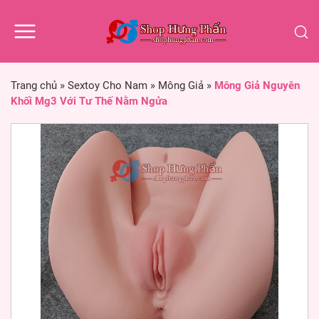
Trang chủ
»
Sextoy Cho Nam
»
Mông Giả
»
Mông Giả Nguyên
Khối Mg3 Với Tư Thế Nằm Ngửa