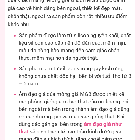
của khách hàng. Mông giả silicon MG3 được đánh
giá cao về hình dáng bên ngoài, thiết kế đẹp mắt,
chân thật, ngoài ra sản phẩm còn rất nhiều ưu điểm
khác như:
Sản phẩm được làm từ silicon nguyên khối, chất
liệu silicon cao cấp nên độ đàn cao, mềm mịn,
màu da hồng hào mang đến cảm giác chân
thực, mềm mại hơn da người thật.
Sản phẩm làm từ silicon không gây kích ứng,
không chứa chất độc hại, bền bỉ với tuổi thọ từ 3
– 5 năm.
Âm đạo giả của mông giả MG3 được thiết kế
mô phỏng giống âm đạo thật của nữ không chỉ
bên ngoài mà bên trong thành âm đạo giả cũng
có các đường gân và màu sắc giống thật. Khi
dùng các gân gai bên trong
âm đạo giả như
thật
sẽ kích thích tế bào thần kinh dương vật
mang đến sự kích thích, tăng khoái cảm cực