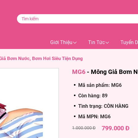
Giới Thiệu
Tin Tức
Tuyển 
Giả Bơm Nước, Bơm Hơi Siêu Tiện Dụng
MG6
-
Mông Giả Bơm Nư
Mã sản phẩm: MG6
Còn hàng: 89
Tình trạng: CÒN HÀNG
Mã MPN: MG6
799.000 Đ
1.000.000 Đ