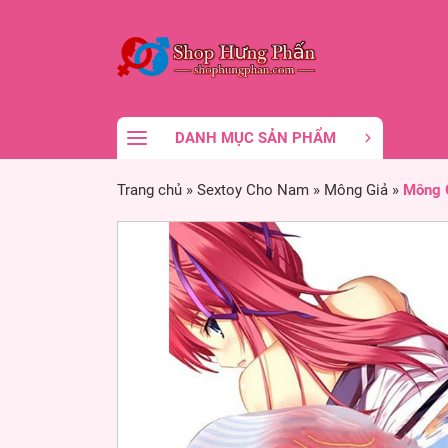
DANH MỤC SẢN PHẨM
Trang chủ
»
Sextoy Cho Nam
»
Mông Giả
»
Mông 