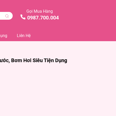
Gọi Mua Hàng
0987.700.004
Dụng
Liên Hệ
ớc, Bơm Hơi Siêu Tiện Dụng