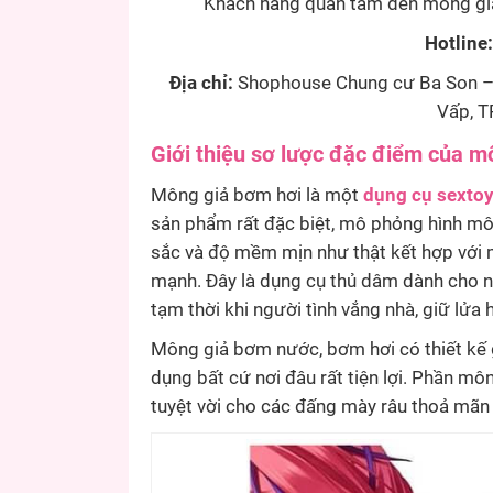
Khách hàng quan tâm đến mông giả 
Hotline:
Địa chỉ:
Shophouse Chung cư Ba Son – 
Vấp, T
Giới thiệu sơ lược đặc điểm của m
Mông giả bơm hơi là một
dụng cụ sexto
sản phẩm rất đặc biệt, mô phỏng hình mô
sắc và độ mềm mịn như thật kết hợp với 
mạnh. Đây là dụng cụ thủ dâm dành cho na
tạm thời khi người tình vắng nhà, giữ lửa 
Mông giả bơm nước, bơm hơi có thiết kế 
dụng bất cứ nơi đâu rất tiện lợi. Phần mô
tuyệt vời cho các đấng mày râu thoả mãn