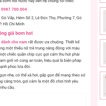
bơm hơi nước hãy liên hệ chúng tôi theo:
0987.700.004
Gò Vấp, Hẻm Số 2, Lê Đức Thọ, Phường 7, Gò
P. Hồ Chí Minh
ông giả bơm hơi
y dành cho nam
rất được ưa chuộng. Thiết kế
ng một thiếu nữ trẻ trung năng động với màu
một chiếc quần chip cực gợi cảm thu hút phái
m giới vô cùng an toàn, hiệu quả là biện pháp
hạnh phúc lứa đôi.
gọn nhẹ, có thể xả hơi, gấp gọn để mang theo sử
ng căng tròn, gợi cảm là một đồ chơi tình yêu
 nhu cầu.