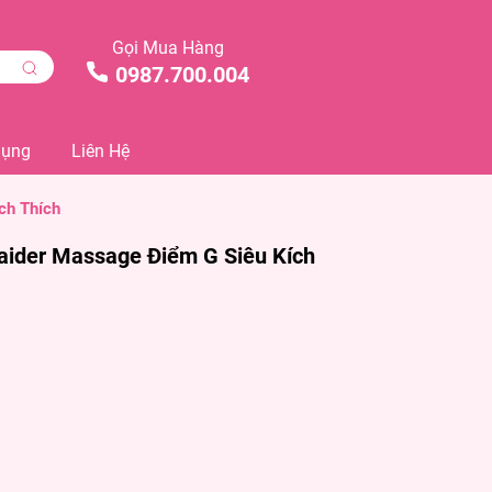
Gọi Mua Hàng
0987.700.004
Dụng
Liên Hệ
ch Thích
ider Massage Điểm G Siêu Kích