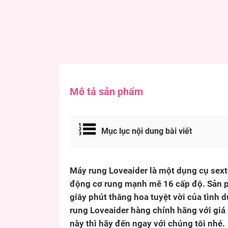
Mô tả sản phẩm
Mục lục nội dung bài viết
Máy rung Loveaider là một dụng cụ sex
động cơ rung mạnh mẽ 16 cấp độ. Sản 
giây phút thăng hoa tuyệt vời của tình
rung Loveaider hàng chính hãng với giá
này thì hãy đến ngay với chúng tôi nhé.