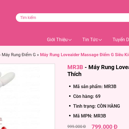
Giới Thiệu
Tin Tức
Tuyển 
»
Máy Rung Điểm G
»
Máy Rung Loveaider Massage Điểm G Siêu Kí
MR3B
-
Máy Rung Lovea
Thích
Mã sản phẩm: MR3B
Còn hàng: 69
Tình trạng: CÒN HÀNG
Mã MPN: MR3B
799.000 Đ
999.000 Đ