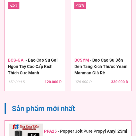
-25%
-12%
BCS-GAI
-
Bao Cao Su Gai
BCSYM
-
Bao Cao Su Đôn
Ngón Tay Cao Cấp Kích
Dên Tăng Kích Thước Yeain
Thích Cực Mạnh
Manman Giá Rẻ
150.000 Đ
120.000 Đ
370.000 Đ
330.000 Đ
Sản phẩm mới nhất
PPA25
-
Popper Jolt Pure Propyl Amyl 25ml