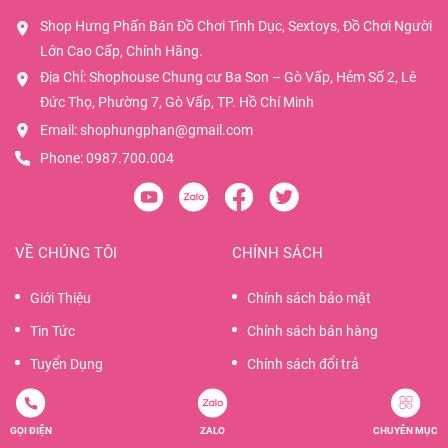
Shop Hưng Phấn Bán Đồ Chơi Tình Dục, Sextoys, Đồ Chơi Người
Lớn Cao Cấp, Chính Hãng.
Địa Chỉ: Shophouse Chung cư Ba Son – Gò Vấp, Hẻm Số 2, Lê
Đức Thọ, Phường 7, Gò Vấp, TP. Hồ Chí Minh
Email:
shophungphan@gmail.com
Phone:
0987.700.004
VỀ CHÚNG TÔI
CHÍNH SÁCH
Giới Thiệu
Chính sách bảo mật
Tin Tức
Chính sách bán hàng
Tuyển Dụng
Chính sách đổi trả
Liên Hệ
Chính sách vận chuyển
Quy định sử dụng
GỌI ĐIỆN
ZALO
CHUYÊN MỤC