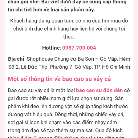
chăn gối nhé. Bài viết dưới đây sẽ cung cấp thông
tin chi tiết hơn về loại sản phẩm này.
Khách hàng đang quan tâm, có nhu cầu tìm mua đồ
chơi tình dục chính hãng hãy liên hệ với chúng tôi
theo:
Hotline
:
0987.700.004
Địa chỉ
: Shophouse Chung cư Ba Son – Gò Vấp, Hẻm
Số 2, Lê Đức Thọ, Phường 7, Gò Vấp, TP. Hồ Chí Minh
Một số thông tin về bao cao su vảy cá
Bao cao su vảy cá là một loại
bao cao su đôn dên
có
gai được rất nhiều nam giới lựa chọn sử dụng. Sản
phẩm khi đeo lên dương vật sẽ giúp tăng kích thước
dương vật hiệu quả. Đồng thời, những chiếc vảy cá,
sợi gai silicon khi chạm vào các điểm nhạy cảm
trong âm đạo sẽ tạo thêm sự ma sát. Qua đó kích