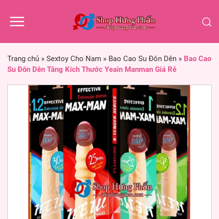
Trang chủ
»
Sextoy Cho Nam
»
Bao Cao Su Đôn Dên
»
Bao Cao
Su Đôn Dên Tăng Kích Thước Yeain Manman Giá Rẻ