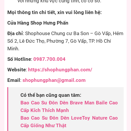
với những khu vực cùng tỉnh, có cơ sở.
Mọi thông tin chi tiết, xin vui lòng liên hệ:
Cửa Hàng Shop Hưng Phấn
Địa chỉ
: Shophouse Chung cư Ba Son – Gò Vấp, Hẻm
Số 2, Lê Đức Thọ, Phường 7, Gò Vấp, TP. Hồ Chí
Minh.
Số Hotline
:
0987.700.004
Website
:
https://shophungphan.com/
Email
:
shophungphan@gmail.com
Có thể bạn cũng quan tâm:
Bao Cao Su Đôn Dên Brave Man Baile Cao
Cấp Kích Thích Mạnh
Bao Cao Su Đôn Dên LoveToy Nature Cao
Cấp Giống Như Thật