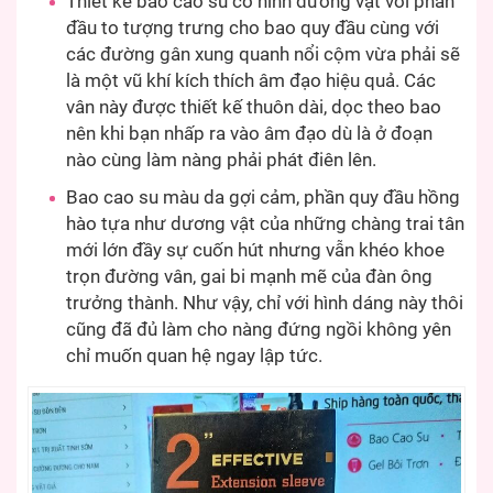
Thiết kế bao cao su có hình dương vật với phần
đầu to tượng trưng cho bao quy đầu cùng với
các đường gân xung quanh nổi cộm vừa phải sẽ
là một vũ khí kích thích âm đạo hiệu quả. Các
vân này được thiết kế thuôn dài, dọc theo bao
nên khi bạn nhấp ra vào âm đạo dù là ở đoạn
nào cùng làm nàng phải phát điên lên.
Bao cao su màu da gợi cảm, phần quy đầu hồng
hào tựa như dương vật của những chàng trai tân
mới lớn đầy sự cuốn hút nhưng vẫn khéo khoe
trọn đường vân, gai bi mạnh mẽ của đàn ông
trưởng thành. Như vậy, chỉ với hình dáng này thôi
cũng đã đủ làm cho nàng đứng ngồi không yên
chỉ muốn quan hệ ngay lập tức.